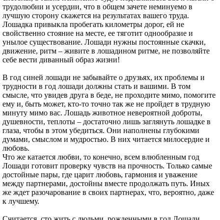
трудолюбии и усердии, что в общем зачете неминуемо в
лучшую сторону скажется на результатах вашего труда.
Лошадка привыкла пробегать километры дорог, ей не
свойственно стояние на месте, ее тяготит однообразие и
унылое существование. Лошади нужны постоянные скачки,
движение, ритм – живите в лошадином ритме, не позволяйте
себе вести диванный образ жизни!
В год синей лошади не забывайте о друзьях, их проблемы и
трудности в год лошади должны стать и вашими. В том
смысле, что увидев друга в беде, не проходите мимо, помогите
ему и, быть может, кто-то точно так же не пройдет в трудную
минуту мимо вас. Лошадь животное невероятной доброты,
душевности, теплоты – достаточно лишь заглянуть лошадке в
глаза, чтобы в этом убедиться. Они наполнены глубокими
думами, смыслом и мудростью. В них читается милосердие и
любовь.
Что же катается любви, то конечно, всем влюбленным год
Лошади готовит проверку чувств на прочность. Только самые
достойные пары, где царит любовь, гармония и уважение
между партнерами, достойны вместе продолжать путь. Иных
же ждет разочарование в своих партнерах, что, вероятно, даже
к лучшему.
Считается, сто жить с людьми, рожденными в год Лошади,