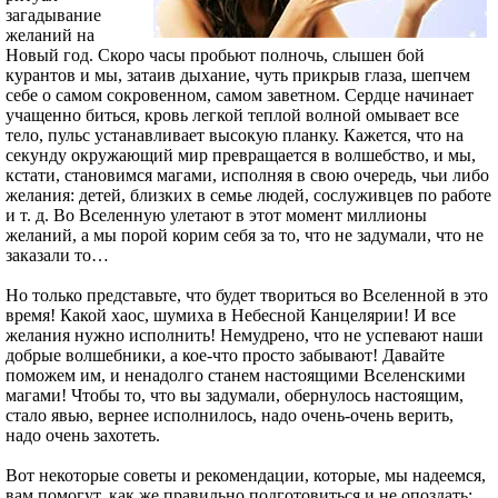
загадывание
желаний на
Новый год. Скоро часы пробьют полночь, слышен бой
курантов и мы, затаив дыхание, чуть прикрыв глаза, шепчем
себе о самом сокровенном, самом заветном. Сердце начинает
учащенно биться, кровь легкой теплой волной омывает все
тело, пульс устанавливает высокую планку. Кажется, что на
секунду окружающий мир превращается в волшебство, и мы,
кстати, становимся магами, исполняя в свою очередь, чьи либо
желания: детей, близких в семье людей, сослуживцев по работе
и т. д. Во Вселенную улетают в этот момент миллионы
желаний, а мы порой корим себя за то, что не задумали, что не
заказали то…
Но только представьте, что будет твориться во Вселенной в это
время! Какой хаос, шумиха в Небесной Канцелярии! И все
желания нужно исполнить! Немудрено, что не успевают наши
добрые волшебники, а кое-что просто забывают! Давайте
поможем им, и ненадолго станем настоящими Вселенскими
магами! Чтобы то, что вы задумали, обернулось настоящим,
стало явью, вернее исполнилось, надо очень-очень верить,
надо очень захотеть.
Вот некоторые советы и рекомендации, которые, мы надеемся,
вам помогут, как же правильно подготовиться и не опоздать: