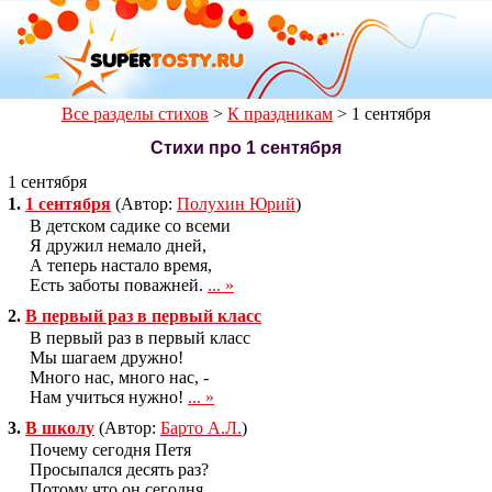
Все разделы стихов
>
К праздникам
>
1 сентября
Стихи про 1 сентября
1 сентября
1.
1 сентября
(Автор:
Полухин Юрий
)
В детском садике со всеми
Я дружил немало дней,
А теперь настало время,
Есть заботы поважней.
... »
2.
В первый раз в первый класс
В первый раз в первый класс
Мы шагаем дружно!
Много нас, много нас, -
Нам учиться нужно!
... »
3.
В школу
(Автор:
Барто А.Л.
)
Почему сегодня Петя
Просыпался десять раз?
Потому что он сегодня