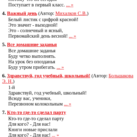
Поступает в первый класс.
... »
4.
Важный день
(Автор:
Михалков С.В.
)
Белый листик с цифрой красной!
Это значит - выходной!
Это - солнечный и ясный,
Первомайский день весной!
... »
5.
Все домашние заданья
Все домашние заданья
Буду четко выполнять.
На урок без опозданья
Буду утром прибегать.
... »
6.
Здравствуй, год учебный, школьный!
(Автор:
Большакова
Э. Н.
)
1-й
Здравствуй, год учебный, школьный!
Всюду вас, ученики,
Перезвоном колокольным
... »
7.
Кто-то где-то сделал парту
Кто-то где-то сделал парту
Для кого? - Для нас!
Книги новые прислали
Для кого? - Для нас!
... »