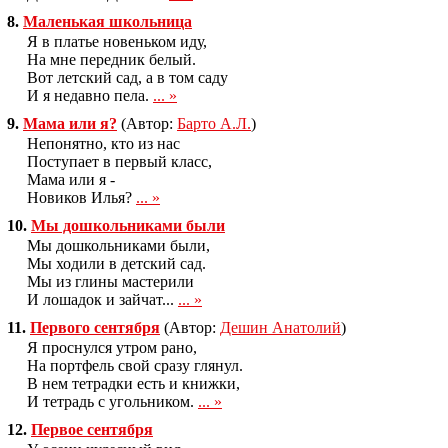
8.
Маленькая школьница
Я в платье новеньком иду,
На мне передник белый.
Вот летский сад, а в том саду
И я недавно пела.
... »
9.
Мама или я?
(Автор:
Барто А.Л.
)
Непонятно, кто из нас
Поступает в первый класс,
Мама или я -
Новиков Илья?
... »
10.
Мы дошкольниками были
Мы дошкольниками были,
Мы ходили в детский сад.
Мы из глины мастерили
И лошадок и зайчат...
... »
11.
Первого сентября
(Автор:
Дешин Анатолий
)
Я проснулся утром рано,
На портфель свой сразу глянул.
В нем тетрадки есть и книжки,
И тетрадь с угольником.
... »
12.
Первое сентября