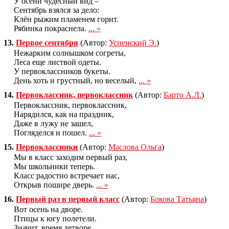
У осени чудесный вид –
Сентябрь взялся за дело:
Клён рыжим пламенем горит.
Рябинка покраснела.
... »
13.
Первое сентября
(Автор:
Успенский Э.
)
Нежарким солнышком согреты,
Леса еще листвой одеты.
У первоклассников букеты.
День хоть и грустный, но веселый,
... »
14.
Первоклассник, первоклассник
(Автор:
Барто А.Л.
)
Первоклассник, первоклассник,
Нарядился, как на праздник,
Даже в лужу не зашел,
Погляделся и пошел.
... »
15.
Первоклассники
(Автор:
Маслова Ольга
)
Мы в класс заходим первый раз,
Мы школьники теперь.
Класс радостно встречает нас,
Открыв пошире дверь.
... »
16.
Первый раз в первый класс
(Автор:
Бокова Татьяна
)
Вот осень на дворе.
Птицы к югу полетели.
Значит, время детворе