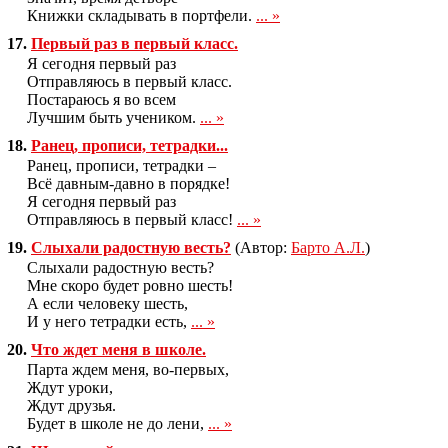
Книжки складывать в портфели.
... »
17.
Первый раз в первый класс.
Я сегодня первый раз
Отправляюсь в первый класс.
Постараюсь я во всем
Лучшим быть учеником.
... »
18.
Ранец, прописи, тетрадки...
Ранец, прописи, тетрадки –
Всё давным-давно в порядке!
Я сегодня первый раз
Отправляюсь в первый класс!
... »
19.
Слыхали радостную весть?
(Автор:
Барто А.Л.
)
Слыхали радостную весть?
Мне скоро будет ровно шесть!
А если человеку шесть,
И у него тетрадки есть,
... »
20.
Что ждет меня в школе.
Парта ждем меня, во-первых,
Ждут уроки,
Ждут друзья.
Будет в школе не до лени,
... »