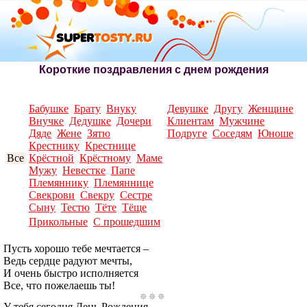
Короткие поздравления с днем рождения
Бабушке
Брату
Внуку
Девушке
Другу
Женщине
Внучке
Дедушке
Дочери
Клиентам
Мужчине
Дяде
Жене
Зятю
Подруге
Соседям
Юноше
Крестнику
Крестнице
Все
Крёстной
Крёстному
Маме
Мужу
Невестке
Папе
Племяннику
Племяннице
Свекрови
Свекру
Сестре
Сыну
Тестю
Тёте
Тёще
Прикольные
С прошедшим
Пусть хорошо тебе мечтается –
Ведь сердце радуют мечты,
И очень быстро исполняется
Все, что пожелаешь ты!
У тебя сегодня День Рождения,