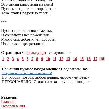
Это самый радостный из дней!
Пусть мое простое поздравление
Тоже станет радостью твоей!
***
Пусть становятся явью мечты,
И сбываются все пожелания,
Много сил, добрых лет, доброты,
Изобилия и процветания!
Страницы:
<
предыдущая
следующая >
1
2
3
4
5
6
7
8
9
10
11
12
13
14
15
16
17
18
Не нашли нужное поздравление?
Предлагаем Вам
поздравление в стихах на заказ!
По любому поводу, любой длины, любому человеку
ПЕРСОНАЛЬНО! Стихи на заказ - лучший подарок!
Разделы:
Главная
Поздравления