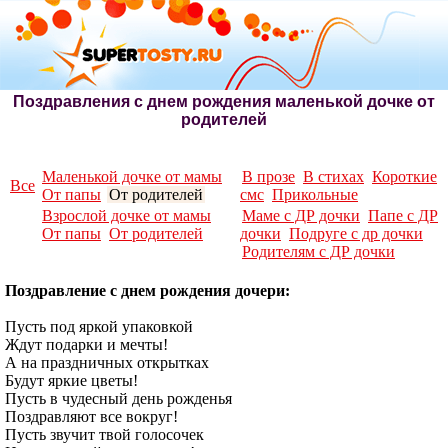
Поздравления с днем рождения маленькой дочке от
родителей
Маленькой дочке от мамы
В прозе
В стихах
Короткие
Все
От папы
От родителей
смс
Прикольные
Взрослой дочке от мамы
Маме с ДР дочки
Папе с ДР
От папы
От родителей
дочки
Подруге с др дочки
Родителям с ДР дочки
Поздравление с днем рождения дочери:
Пусть под яркой упаковкой
Ждут подарки и мечты!
А на праздничных открытках
Будут яркие цветы!
Пусть в чудесный день рожденья
Поздравляют все вокруг!
Пусть звучит твой голосочек