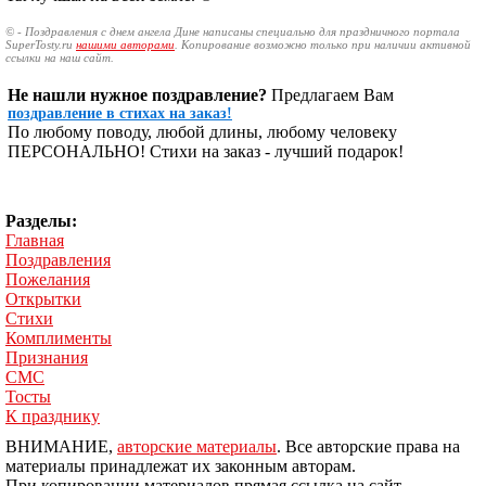
© - Поздравления с днем ангела Дине написаны специально для праздничного портала
SuperTosty.ru
нашими авторами
. Копирование возможно только при наличии активной
ссылки на наш сайт.
Не нашли нужное поздравление?
Предлагаем Вам
поздравление в стихах на заказ!
По любому поводу, любой длины, любому человеку
ПЕРСОНАЛЬНО! Стихи на заказ - лучший подарок!
Разделы:
Главная
Поздравления
Пожелания
Открытки
Стихи
Комплименты
Признания
СМС
Тосты
К празднику
ВНИМАНИЕ,
авторские материалы
. Все авторские права на
материалы принадлежат их законным авторам.
При копировании материалов прямая ссылка на сайт