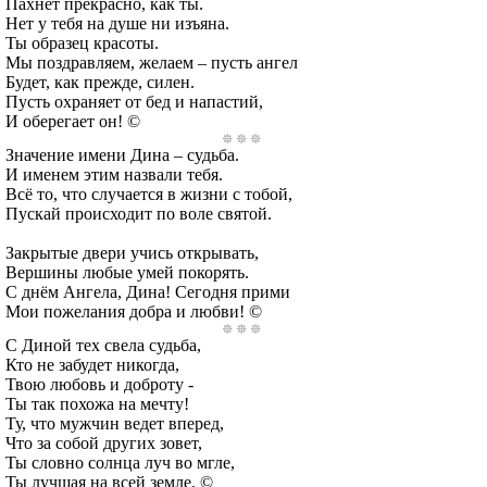
Пахнет прекрасно, как ты.
Нет у тебя на душе ни изъяна.
Ты образец красоты.
Мы поздравляем, желаем – пусть ангел
Будет, как прежде, силен.
Пусть охраняет от бед и напастий,
И оберегает он! ©
Значение имени Дина – судьба.
И именем этим назвали тебя.
Всё то, что случается в жизни с тобой,
Пускай происходит по воле святой.
Закрытые двери учись открывать,
Вершины любые умей покорять.
С днём Ангела, Дина! Сегодня прими
Мои пожелания добра и любви! ©
С Диной тех свела судьба,
Кто не забудет никогда,
Твою любовь и доброту -
Ты так похожа на мечту!
Ту, что мужчин ведет вперед,
Что за собой других зовет,
Ты словно солнца луч во мгле,
Ты лучшая на всей земле. ©