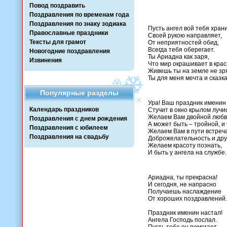
Повод поздравить
Поздравления по временам года
Поздравления по знаку зодиака
Пусть ангел вой тебя храни
Православные праздники
Своей рукою направляет,
Тексты для грамот
От неприятностей обид,
Всегда тебя оберегает.
Новогодние поздравления
Ты Ариадна как заря,
Извинения
Что мир окрашивает в крас
Живешь ты на земле не зр
Ты для меня мечта и сказка
Популярные разделы
Ура! Ваш праздник именин
Календарь праздников
Стучит в окно крылом лучи
Желаем Вам двойной любв
Поздравления с днем рождения
А может быть – тройной, и 
Поздравления с юбилеем
Желаем Вам в пути встреч
Поздравления на свадьбу
Доброжелательность и дру
Желаем красоту познать,
И быть у ангела на службе.
Ариадна, ты прекрасна!
И сегодня, не напрасно
Получаешь наслаждение
От хороших поздравлений.
Праздник именин настал!
Ангела Господь послал.