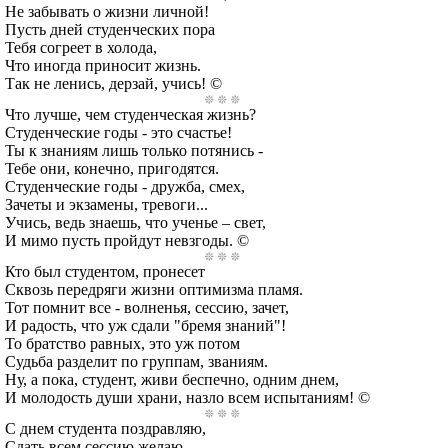
Не забывать о жизни личной!
Пусть дней студенческих пора
Тебя согреет в холода,
Что иногда приносит жизнь.
Так не ленись, дерзай, учись! ©
Что лучше, чем студенческая жизнь?
Студенческие годы - это счастье!
Ты к знаниям лишь только потянись -
Тебе они, конечно, пригодятся.
Студенческие годы - дружба, смех,
Зачеты и экзамены, тревоги...
Учись, ведь знаешь, что ученье – свет,
И мимо пусть пройдут невзгоды. ©
Кто был студентом, пронесет
Сквозь передряги жизни оптимизма пламя.
Тот помнит все - волненья, сессию, зачет,
И радость, что уж сдали "бремя знаний"!
То братство равных, это уж потом
Судьба разделит по группам, званиям.
Ну, а пока, студент, живи беспечно, одним днем,
И молодость души храни, назло всем испытаниям! ©
С днем студента поздравляю,
Сдать всем сессию желаю,