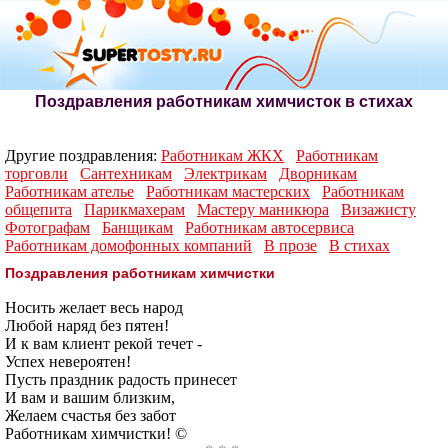
Поздравления работникам химчисток в стихах
Другие поздравления:
Работникам ЖКХ
Работникам
торговли
Сантехникам
Электрикам
Дворникам
Работникам ателье
Работникам мастерских
Работникам
общепита
Парикмахерам
Мастеру маникюра
Визажисту
Фотографам
Банщикам
Работникам автосервиса
Работникам домофонных компаний
В прозе
В стихах
Поздравления работникам химчистки
Носить желает весь народ
Любой наряд без пятен!
И к вам клиент рекой течет -
Успех невероятен!
Пусть праздник радость принесет
И вам и вашим близким,
Желаем счастья без забот
Работникам химчистки! ©