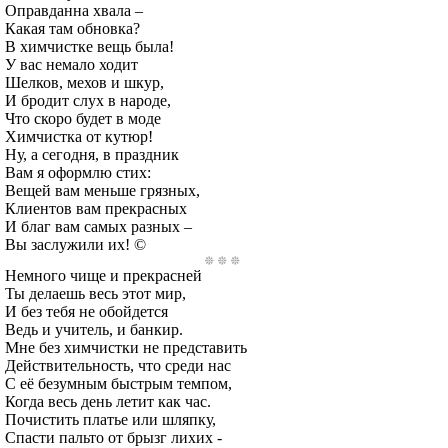
Оправданна хвала –
Какая там обновка?
В химчистке вещь была!
У вас немало ходит
Шелков, мехов и шкур,
И бродит слух в народе,
Что скоро будет в моде
Химчистка от кутюр!
Ну, а сегодня, в праздник
Вам я оформлю стих:
Вещей вам меньше грязных,
Клиентов вам прекрасных
И благ вам самых разных –
Вы заслужили их! ©
Немного чище и прекрасней
Ты делаешь весь этот мир,
И без тебя не обойдется
Ведь и учитель, и банкир.
Мне без химчистки не представить
Действительность, что среди нас
С её безумным быстрым темпом,
Когда весь день летит как час.
Почистить платье или шляпку,
Спасти пальто от брызг лихих -