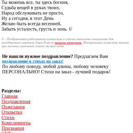
Ты можешь все, ты здесь богиня,
Судьба вещей в руках твоих.
Народ обслуживать не просто,
Ну а сегодня, в этот День
Желаю быть всегда весенней,
Забыть усталость, грусть и лень. ©
© - Поздравления работникам химчисток в стихах написаны специально для
праздничного портала SuperTosty.ru
нашими авторами
. Копирование возможно только
при наличии активной ссылки на наш сайт.
Не нашли нужное поздравление?
Предлагаем Вам
поздравление в стихах на заказ!
По любому поводу, любой длины, любому человеку
ПЕРСОНАЛЬНО! Стихи на заказ - лучший подарок!
Разделы:
Главная
Поздравления
Пожелания
Открытки
Стихи
Комплименты
Признания