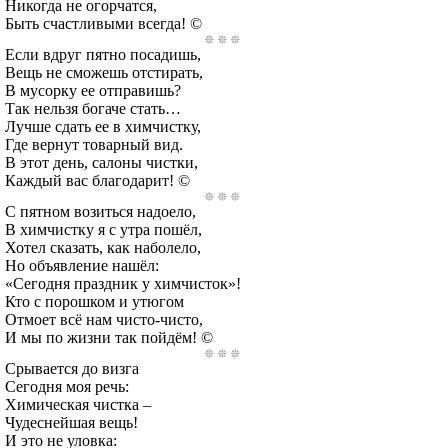
Никогда не огорчатся,
Быть счастливыми всегда! ©
Если вдруг пятно посадишь,
Вещь не сможешь отстирать,
В мусорку ее отправишь?
Так нельзя богаче стать…
Лучше сдать ее в химчистку,
Где вернут товарный вид.
В этот день, салоны чистки,
Каждый вас благодарит! ©
С пятном возиться надоело,
В химчистку я с утра пошёл,
Хотел сказать, как наболело,
Но объявление нашёл:
«Сегодня праздник у химчисток»!
Кто с порошком и утюгом
Отмоет всё нам чисто-чисто,
И мы по жизни так пойдём! ©
Срывается до визга
Сегодня моя речь:
Химическая чистка –
Чудеснейшая вещь!
И это не уловка: