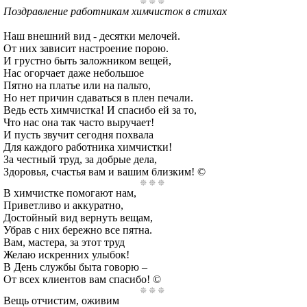
Поздравление работникам химчисток в стихах
Наш внешний вид - десятки мелочей.
От них зависит настроение порою.
И грустно быть заложником вещей,
Нас огорчает даже небольшое
Пятно на платье или на пальто,
Но нет причин сдаваться в плен печали.
Ведь есть химчистка! И спасибо ей за то,
Что нас она так часто выручает!
И пусть звучит сегодня похвала
Для каждого работника химчистки!
За честный труд, за добрые дела,
Здоровья, счастья вам и вашим близким! ©
В химчистке помогают нам,
Приветливо и аккуратно,
Достойный вид вернуть вещам,
Убрав с них бережно все пятна.
Вам, мастера, за этот труд
Желаю искренних улыбок!
В День службы быта говорю –
От всех клиентов вам спасибо! ©
Вещь отчистим, оживим