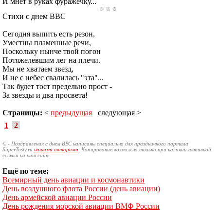
И мнет в руках фуражечку...
Стихи с днем ВВС
Сегодня выпить есть резон,
Уместны пламенные речи,
Поскольку нынче твой погон
Потяжелевшим лег на плечи.
Мы не хватаем звезд,
И не с небес свалилась "эта"...
Так будет тост предельно прост -
За звезды и два просвета!
Страницы:
<
предыдущая
следующая >
1
2
© - Поздравления с днем ВВС написаны специально для праздничного портала
SuperTosty.ru
нашими авторами
. Копирование возможно только при наличии активной
ссылки на наш сайт.
Ещё по теме:
Всемирный день авиации и космонавтики
День воздушного флота России (день авиации)
День армейской авиации России
День рождения морской авиации ВМФ России