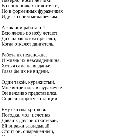
Наверно, носят летчики
В своих полках пилоточки,
Но в форменных фуражечках
Идут к своим милашечкам.
А как они работают?
Всю жизнь по небу летают
Да с парашютом прыгают,
Когда откажет двигатель.
Работа их неденежна,
И жизнь их невсамделишна.
Хоть я сама на выданье,
Глаза бы их не видели.
Один такой, куражистый,
Мне встретился в фуражечке.
Он вежливо представился,
Спросил дорогу к станции.
Ему сказала кротко я:
Погодка, мол, нелетная,
Давай к другой откатывай,
Ей виражи закладывай.
Стоит он, ошарашенный,