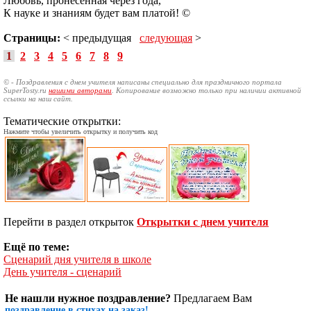
Любовь, пронесенная через года,
К науке и знаниям будет вам платой! ©
Страницы:
< предыдущая
следующая
>
1
2
3
4
5
6
7
8
9
© - Поздравления с днем учителя написаны специально для праздничного портала
SuperTosty.ru
нашими авторами
. Копирование возможно только при наличии активной
ссылки на наш сайт.
Тематические открытки:
Нажмите чтобы увеличить открытку и получить код
Перейти в раздел открыток
Открытки с днем учителя
Ещё по теме:
Сценарий дня учителя в школе
День учителя - сценарий
Не нашли нужное поздравление?
Предлагаем Вам
поздравление в стихах на заказ!