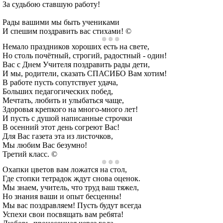
За судьбою ставшую работу!
Рады вашими мы быть учениками
И спешим поздравить вас стихами! ©
Немало праздников хороших есть на свете,
Но столь почётный, строгий, радостный - один!
Вас с Днем Учителя поздравить рады дети,
И мы, родители, сказать СПАСИБО Вам хотим!
В работе пусть сопутствует удача,
Больших педагогических побед,
Мечтать, любить и улыбаться чаще,
Здоровья крепкого на много-много лет!
И пусть с душой написанные строчки
В осенний этот день согреют Вас!
Для Вас газета эта из листочков,
Мы любим Вас безумно!
Третий класс. ©
Охапки цветов вам ложатся на стол,
Где стопки тетрадок ждут снова оценок.
Мы знаем, учитель, что труд ваш тяжел,
Но знания ваши и опыт бесценны!
Мы вас поздравляем! Пусть будут всегда
Успехи свои посвящать вам ребята!