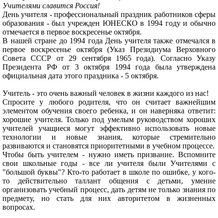
Учителями славится Россия!
День учителя - профессиональный праздник работников сферы
образования - был учрежден ЮНЕСКО в 1994 году и обычно
отмечается в первое воскресенье октября.
В нашей стране до 1994 года День учителя также отмечался в
первое воскресенье октября (Указ Президиума Верховного
Совета СССР от 29 сентября 1965 года). Согласно Указу
Президента РФ от 3 октября 1994 года была утверждена
официальная дата этого праздника - 5 октября.
Учитель - это очень важный человек в жизни каждого из нас!
Спросите у любого родителя, что он считает важнейшим
элементом обучения своего ребенка, и он наверняка ответит:
хорошие учителя. Только под умелым руководством хороших
учителей учащиеся могут эффективно использовать новые
технологии и новые знания, которые стремительно
развиваются и становятся приоритетными в учебном процессе.
Чтобы быть учителем - нужно иметь призвание. Вспомните
свои школьные годы - все ли учителя были Учителями с
"большой буквы"? Кто-то работает в школе по ошибке, у кого-
то действительно таллант общения с детьми, умение
организовать учебный процесс, дать детям не только знания по
предмету, но стать для них авторитетом в жизненных
вопросах.