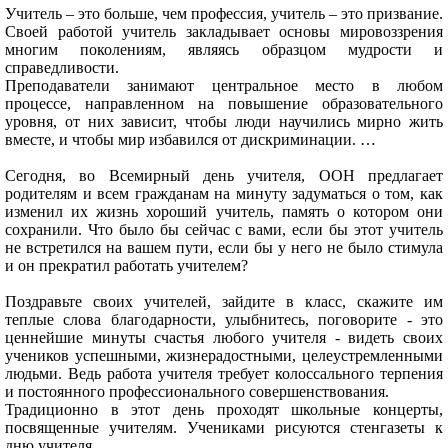
Учитель – это больше, чем профессия, учитель – это призвание.
Своей работой учитель закладывает основы мировоззрения
многим поколениям, являясь образцом мудрости и
справедливости.
Преподаватели занимают центральное место в любом
процессе, направленном на повышение образовательного
уровня, от них зависит, чтобы люди научились мирно жить
вместе, и чтобы мир избавился от дискриминации. …
Сегодня, во Всемирный день учителя, ООН предлагает
родителям и всем гражданам на минуту задуматься о том, как
изменил их жизнь хороший учитель, память о котором они
сохранили. Что было бы сейчас с вами, если бы этот учитель
не встретился на вашем пути, если бы у него не было стимула
и он прекратил работать учителем?
Поздравьте своих учителей, зайдите в класс, скажите им
теплые слова благодарности, улыбнитесь, поговорите - это
ценнейшие минуты счастья любого учителя - видеть своих
учеников успешными, жизнерадостными, целеустремленными
людьми. Ведь работа учителя требует колоссального терпения
и постоянного профессионального совершенствования.
Традиционно в этот день проходят школьные концерты,
посвященные учителям. Учениками рисуются стенгазеты к
дню учителя.