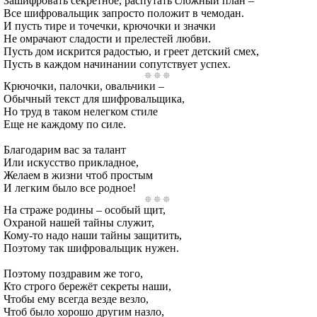
Зашифровать секретное, распутать сложный план –
Все шифровальщик запросто положит в чемодан.
И пусть тире и точечки, крючочки и значки
Не омрачают сладости и прелестей любви.
Пусть дом искрится радостью, и греет детский смех,
Пусть в каждом начинании сопутствует успех.
Крючочки, палочки, овальчики –
Обычный текст для шифровальщика,
Но труд в таком нелегком стиле
Еще не каждому по силе.
Благодарим вас за талант
Или искусство прикладное,
Желаем в жизни чтоб простым
И легким было все родное!
На страже родины – особый щит,
Охраной нашей тайны служит,
Кому-то надо наши тайны защитить,
Поэтому так шифровальщик нужен.
Поэтому поздравим же того,
Кто строго бережёт секреты наши,
Чтобы ему всегда везде везло,
Чтоб было хорошо другим назло,