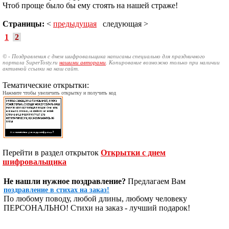
Чтоб проще было бы ему стоять на нашей страже!
Страницы:
<
предыдущая
следующая >
1
2
© - Поздравления с днем шифровальщика написаны специально для праздничного
портала SuperTosty.ru
нашими авторами
. Копирование возможно только при наличии
активной ссылки на наш сайт.
Тематические открытки:
Нажмите чтобы увеличить открытку и получить код
Перейти в раздел открыток
Открытки с днем
шифровальщика
Не нашли нужное поздравление?
Предлагаем Вам
поздравление в стихах на заказ!
По любому поводу, любой длины, любому человеку
ПЕРСОНАЛЬНО! Стихи на заказ - лучший подарок!