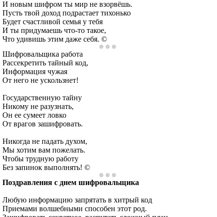
И новым шифром ты мир не взорвёшь.
Пусть твой доход подрастает тихонько
Будет счастливой семья у тебя
И ты придумаешь что-то такое,
Что удивишь этим даже себя. ©
Шифровальщика работа
Рассекретить тайный код,
Информация чужая
От него не ускользнет!
Государственную тайну
Никому не разузнать,
Он ее сумеет ловко
От врагов зашифровать.
Никогда не падать духом,
Мы хотим вам пожелать.
Чтобы трудную работу
Без запинок выполнять! ©
Поздравления с днем шифровальщика
Любую информацию запрятать в хитрый код
Приемами волшебными способен этот род.