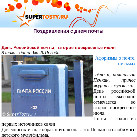
Поздравления с днем почты
День Российской почты - второе воскресенье июля
8 июля - дата для 2018 года
Афоризмы о почте,
письмах
"Это я, почтальон
Печкин, принес
журнал - мурзилка."
День российской
почты ежегодно
отмечается во
второе воскресенье
июля.
Почта — один из
первых источников связи.
Для многих из нас образ почтальона - это Печкин из любимого
детского мультфильма.