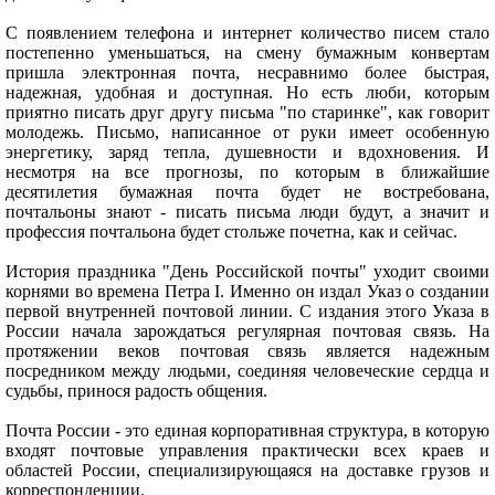
С появлением телефона и интернет количество писем стало
постепенно уменьшаться, на смену бумажным конвертам
пришла электронная почта, несравнимо более быстрая,
надежная, удобная и доступная. Но есть люби, которым
приятно писать друг другу письма "по старинке", как говорит
молодежь. Письмо, написанное от руки имеет особенную
энергетику, заряд тепла, душевности и вдохновения. И
несмотря на все прогнозы, по которым в ближайшие
десятилетия бумажная почта будет не востребована,
почтальоны знают - писать письма люди будут, а значит и
профессия почтальона будет стольже почетна, как и сейчас.
История праздника "День Российской почты" уходит своими
корнями во времена Петра I. Именно он издал Указ о создании
первой внутренней почтовой линии. С издания этого Указа в
России начала зарождаться регулярная почтовая связь. На
протяжении веков почтовая связь является надежным
посредником между людьми, соединяя человеческие сердца и
судьбы, принося радость общения.
Почта России - это единая корпоративная структура, в которую
входят почтовые управления практически всех краев и
областей России, специализирующаяся на доставке грузов и
корреспонденции.