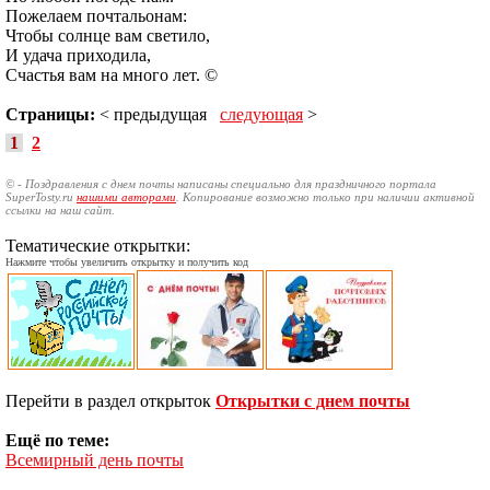
Пожелаем почтальонам:
Чтобы солнце вам светило,
И удача приходила,
Счастья вам на много лет. ©
Страницы:
< предыдущая
следующая
>
1
2
© - Поздравления с днем почты написаны специально для праздничного портала
SuperTosty.ru
нашими авторами
. Копирование возможно только при наличии активной
ссылки на наш сайт.
Тематические открытки:
Нажмите чтобы увеличить открытку и получить код
Перейти в раздел открыток
Открытки с днем почты
Ещё по теме:
Всемирный день почты