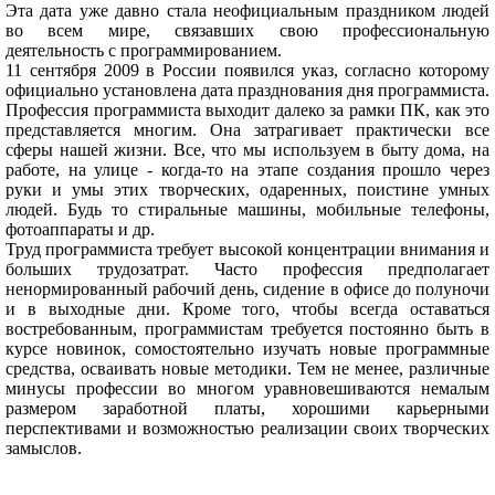
Эта дата уже давно стала неофициальным праздником людей
во всем мире, связавших свою профессиональную
деятельность с программированием.
11 сентября 2009 в России появился указ, согласно которому
официально установлена дата празднования дня программиста.
Профессия программиста выходит далеко за рамки ПК, как это
представляется многим. Она затрагивает практически все
сферы нашей жизни. Все, что мы используем в быту дома, на
работе, на улице - когда-то на этапе создания прошло через
руки и умы этих творческих, одаренных, поистине умных
людей. Будь то стиральные машины, мобильные телефоны,
фотоаппараты и др.
Труд программиста требует высокой концентрации внимания и
больших трудозатрат. Часто профессия предполагает
ненормированный рабочий день, сидение в офисе до полуночи
и в выходные дни. Кроме того, чтобы всегда оставаться
востребованным, программистам требуется постоянно быть в
курсе новинок, сомостоятельно изучать новые программные
средства, осваивать новые методики. Тем не менее, различные
минусы профессии во многом уравновешиваются немалым
размером заработной платы, хорошими карьерными
перспективами и возможностью реализации своих творческих
замыслов.