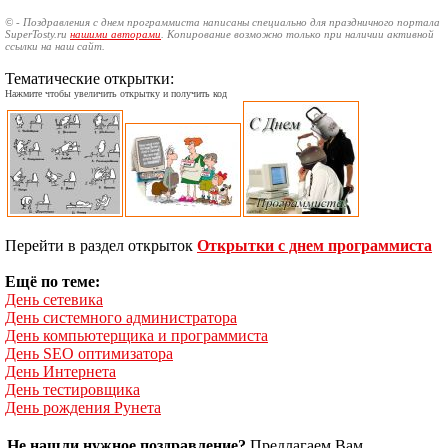
© - Поздравления с днем программиста написаны специально для праздничного портала
SuperTosty.ru
нашими авторами
. Копирование возможно только при наличии активной
ссылки на наш сайт.
Тематические открытки:
Нажмите чтобы увеличить открытку и получить код
Перейти в раздел открыток
Открытки с днем программиста
Ещё по теме:
День сетевика
День системного администратора
День компьютерщика и программиста
День SEO оптимизатора
День Интернета
День тестировщика
День рождения Рунета
Не нашли нужное поздравление?
Предлагаем Вам