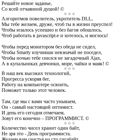
Решайте новое заданье,
Со всей отчаянной душой! ©
Алгоритмов повелитель, укротитель DLL,
Мы тебе желаем, друже, чтоб ты в жизни преуспел!
Чтобы юзалось успешно и без багов обошлось,
Чтоб работать в javascript-е и хотелось, и моглось!
Чтобы перед монитором без обеда не сидел,
Чтобы Smarty изучивши невзначай не поседел,
Чтобы ночью тебе снился не загадочный Ajax,
А в купальниках девчонки, море, чайки и маяк! ©
В наш век высоких технологий,
Прогресса ускоряя бег,
Работу на компьютере освоить,
Поможет только этот человек.
Там, где мы с вами часто унываем,
Он - самый настоящий оптимист.
И день его сегодня отмечаем,
Зовут его конечно – ПРОГРАММИСТ. ©
Количество чисел хранит один байт,
Не зря это - День программиста.
Желаем вам счастья на сто гигабайт,