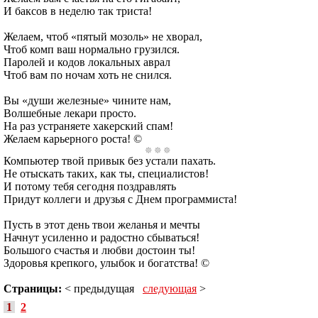
И баксов в неделю так триста!
Желаем, чтоб «пятый мозоль» не хворал,
Чтоб комп ваш нормально грузился.
Паролей и кодов локальных аврал
Чтоб вам по ночам хоть не снился.
Вы «души железные» чините нам,
Волшебные лекари просто.
На раз устраняете хакерский спам!
Желаем карьерного роста! ©
Компьютер твой привык без устали пахать.
Не отыскать таких, как ты, специалистов!
И потому тебя сегодня поздравлять
Придут коллеги и друзья с Днем программиста!
Пусть в этот день твои желанья и мечты
Начнут усиленно и радостно сбываться!
Большого счастья и любви достоин ты!
Здоровья крепкого, улыбок и богатства! ©
Страницы:
< предыдущая
следующая
>
1
2