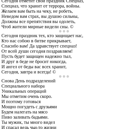
Сегодня отметит свой праздник Спецназ,
Спецназ, что хранит от террора, войны.
Желаем вам быть на чеку, не робеть,
Неведом вам страх, вы душою сильны,
Должны все препятствия вы одолеть,
Чтоб жители мирные видели сны. ©
Сегодня праздник тех, кто защищает нас,
Кто нас собою в битве прикрывает,
Спасибо вам! Да здравствует спецназ!
От всей души сегодня поздравляем!
Пусть будет защищен надежно тыл,
И друг в беде не бросит никогда,
И ангел от беды вас всех хранит,
Сегодня, завтра и всегда! ©
Снова День подразделений
Специального набора
Уникальных операций
Мы отметим очень скоро.
И поэтому готовься
Мощно погудеть с друзьями
Будем налегать на мясо
Пиво заливать бадьями.
Ты мужик, ты много видел
И спасал ведь чьи-то жизни