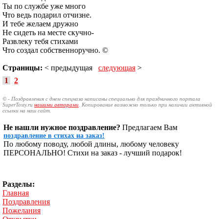
Ты по службе уже много
Что ведь подарил отчизне.
И тебе желаем дружно
Не сидеть на месте скучно-
Развлеку тебя стихами
Что создал собственноручно. ©
Страницы:
< предыдущая
следующая
>
1
2
© - Поздравления с днем спецназа написаны специально для праздничного портала
SuperTosty.ru
нашими авторами
. Копирование возможно только при наличии активной
ссылки на наш сайт.
Не нашли нужное поздравление?
Предлагаем Вам
поздравление в стихах на заказ!
По любому поводу, любой длины, любому человеку
ПЕРСОНАЛЬНО! Стихи на заказ - лучший подарок!
Разделы:
Главная
Поздравления
Пожелания