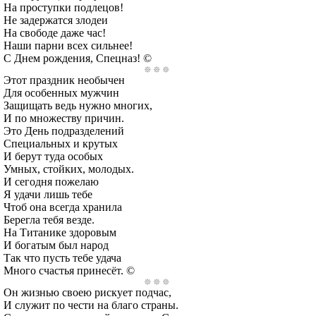
На проступки подлецов!
Не задержатся злодеи
На свободе даже час!
Наши парни всех сильнее!
С Днем рождения, Спецназ! ©
Этот праздник необычен
Для особенных мужчин
Защищать ведь нужно многих,
И по множеству причин.
Это День подразделений
Специальных и крутых
И берут туда особых
Умных, стойких, молодых.
И сегодня пожелаю
Я удачи лишь тебе
Чтоб она всегда хранила
Берегла тебя везде.
На Титанике здоровым
И богатым был народ
Так что пусть тебе удача
Много счастья принесёт. ©
Он жизнью своею рискует подчас,
И служит по чести на благо страны.