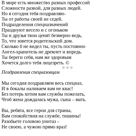
В мире есть множество разных профессий
Сложности разной, для разных людей.
Но я сегодня тебя поздравляю-
Ты от работы своей не седей.
Подразделения спецназначений
Празднуют весело и с огоньком
Ты и друзья твои ценят безмерно ведь,
То, что зовется родительский дом.
Сколько б не видел ты, пусть постоянно
Ангел-хранитель не дремлет и впредь.
Ты береги себя, нам же здоровым
Хочется долго тебя лицезреть. ©
Поздравления спецназовцам
Мы сегодня поздравляем весь спецназ,
И в бокалы наливаем вам не квас!
Без потерь хотим вам службы пожелать,
Чтоб жена дождалась мужа, сына – мать.
Вы, ребята, все герои для страны,
Вам спокойствия на службе, тишины!
Разобьете головою унитаз –
Не своею, а чужою прямо враз!