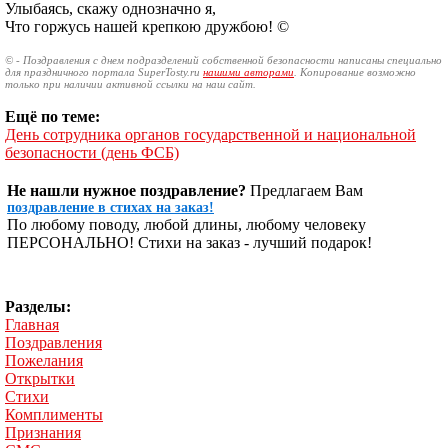
Улыбаясь, скажу однозначно я,
Что горжусь нашей крепкою дружбою! ©
© - Поздравления с днем подразделений собственной безопасности написаны специально
для праздничного портала SuperTosty.ru
нашими авторами
. Копирование возможно
только при наличии активной ссылки на наш сайт.
Ещё по теме:
День сотрудника органов государственной и национальной
безопасности (день ФСБ)
Не нашли нужное поздравление?
Предлагаем Вам
поздравление в стихах на заказ!
По любому поводу, любой длины, любому человеку
ПЕРСОНАЛЬНО! Стихи на заказ - лучший подарок!
Разделы:
Главная
Поздравления
Пожелания
Открытки
Стихи
Комплименты
Признания