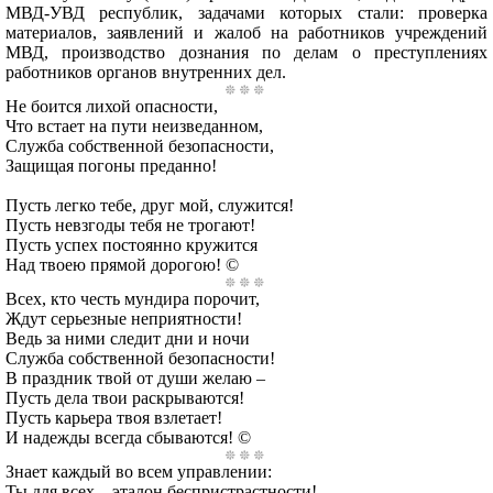
МВД-УВД республик, задачами которых стали: проверка
материалов, заявлений и жалоб на работников учреждений
МВД, производство дознания по делам о преступлениях
работников органов внутренних дел.
Не боится лихой опасности,
Что встает на пути неизведанном,
Служба собственной безопасности,
Защищая погоны преданно!
Пусть легко тебе, друг мой, служится!
Пусть невзгоды тебя не трогают!
Пусть успех постоянно кружится
Над твоею прямой дорогою! ©
Всех, кто честь мундира порочит,
Ждут серьезные неприятности!
Ведь за ними следит дни и ночи
Служба собственной безопасности!
В праздник твой от души желаю –
Пусть дела твои раскрываются!
Пусть карьера твоя взлетает!
И надежды всегда сбываются! ©
Знает каждый во всем управлении:
Ты для всех – эталон беспристрастности!