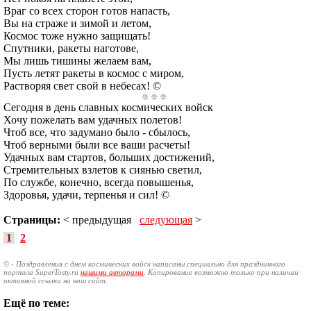
Враг со всех сторон готов напасть,
Вы на страже и зимой и летом,
Космос тоже нужно защищать!
Спутники, ракеты наготове,
Мы лишь тишины желаем вам,
Пусть летят ракеты в космос с миром,
Растворяя свет свой в небесах! ©
Сегодня в день славных космических войск
Хочу пожелать вам удачных полетов!
Чтоб все, что задумано было - сбылось,
Чтоб верными были все ваши расчеты!
Удачных вам стартов, больших достижений,
Стремительных взлетов к сиянью светил,
По службе, конечно, всегда повышенья,
Здоровья, удачи, терпенья и сил! ©
Страницы:
< предыдущая
следующая
>
1
2
© - Поздравления с днем космических войск написаны специально для праздничного
портала SuperTosty.ru
нашими авторами
. Копирование возможно только при наличии
активной ссылки на наш сайт.
Ещё по теме: