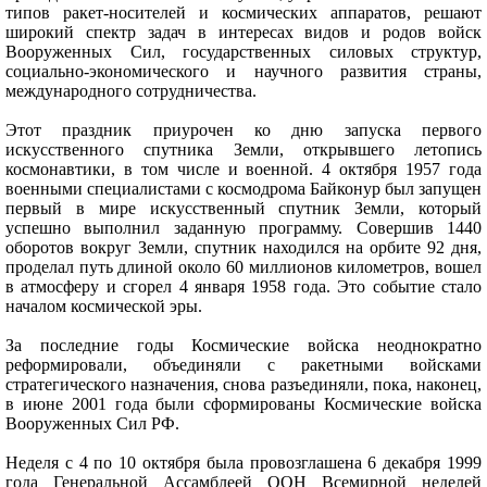
типов ракет-носителей и космических аппаратов, решают
широкий спектр задач в интересах видов и родов войск
Вооруженных Сил, государственных силовых структур,
социально-экономического и научного развития страны,
международного сотрудничества.
Этот праздник приурочен ко дню запуска первого
искусственного спутника Земли, открывшего летопись
космонавтики, в том числе и военной. 4 октября 1957 года
военными специалистами с космодрома Байконур был запущен
первый в мире искусственный спутник Земли, который
успешно выполнил заданную программу. Совершив 1440
оборотов вокруг Земли, спутник находился на орбите 92 дня,
проделал путь длиной около 60 миллионов километров, вошел
в атмосферу и сгорел 4 января 1958 года. Это событие стало
началом космической эры.
За последние годы Космические войска неоднократно
реформировали, объединяли с ракетными войсками
стратегического назначения, снова разъединяли, пока, наконец,
в июне 2001 года были сформированы Космические войска
Вооруженных Сил РФ.
Неделя с 4 по 10 октября была провозглашена 6 декабря 1999
года Генеральной Ассамблеей ООН Всемирной неделей