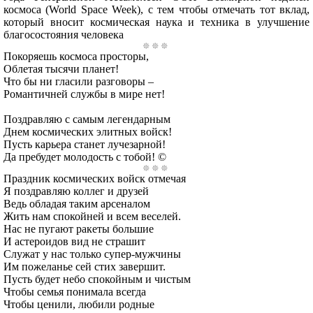
космоса (World Space Week), с тем чтобы отмечать тот вклад,
который вносит космическая наука и техника в улучшение
благосостояния человека
Покоряешь космоса просторы,
Облетая тысячи планет!
Что бы ни гласили разговоры –
Романтичней службы в мире нет!
Поздравляю с самым легендарным
Днем космических элитных войск!
Пусть карьера станет лучезарной!
Да пребудет молодость с тобой! ©
Праздник космических войск отмечая
Я поздравляю коллег и друзей
Ведь обладая таким арсеналом
Жить нам спокойней и всем веселей.
Нас не пугают ракеты большие
И астероидов вид не страшит
Служат у нас только супер-мужчины
Им пожеланье сей стих завершит.
Пусть будет небо спокойным и чистым
Чтобы семья понимала всегда
Чтобы ценили, любили родные