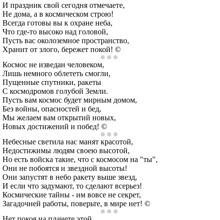
И праздник свой сегодня отмечаете,
Не дома, а в космическом строю!
Всегда готовы вы к охране неба,
Что где-то высоко над головой,
Пусть вас околоземное пространство,
Хранит от злого, бережет покой! ©
Космос не изведан человеком,
Лишь немного облететь смогли,
Пущенные спутники, ракеты
С космодромов голубой Земли.
Пусть вам космос будет мирным домом,
Без войны, опасностей и бед,
Мы желаем вам открытий новых,
Новых достижений и побед! ©
Небесные светила нас манят красотой,
Недостижимы людям своею высотой,
Но есть войска такие, что с космосом на "ты",
Они не побоятся и звездной высоты!
Они запустят в небо ракету выше звезд,
И если что задумают, то сделают всерьез!
Космические тайны - им вовсе не секрет,
Загадочней работы, поверьте, в мире нет! ©
Нет покоя на планете этой,