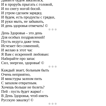
Давайте будем закаляться,
И в прорубь прыгать с головой,
И по снегу ногой босой.
И утром сделаем зарядку,
И будем, есть продукты с грядки,
И руки мыть, не забывать,
И день здоровья отмечать! ©
День Здоровья – это день
Для особых поздравлений!
Пусть недуга даже тень
Исчезает без сомнений,
И желаю в этот час
Я Вам с искренней любовью:
Набирайте про запас
Сил, энергии, здоровья! ©
Каждый знает, больным быть
Очень неприятно,
И микстуры залпом пить
С запахом отвратным.
Хочешь больше не болеть?
Пей - пусть будет жарко! -
В День Здоровья, чтоб иметь
Русскую закалку! ©