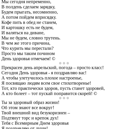
Мы сегодня непременно,
В полдень сделаем зарядку,
Будем прыгать, несомненно,
А потом пойдем вприсядку.
Кофе пить в обед не станем,
И картошку есть не будем,
И валяться на диване,
Мы не будем, словно трутень.
В чем же этого причина,
Что курить мы перестали?
Просто мы таким почином
День здоровья отмечаем! ©
Прекрасен день апрельский, погода – просто класс!
Сегодня День здоровья - я поздравляю вас!
А чтобы улетучилось плохое настроенье,
Я посвящаю людям всем свое стихотворенье!
Тот, кто практически здоров, пусть станет здоровей,
А кто болеет – тот пускай поправится скорей! ©
Ты за здоровый образ жизни!
Об этом знают все вокруг!
Твой внешний вид безукоризнен –
Подтянут торс и крепок дух!
Тебя с Всемирным Днем здоровья
Я поздравляю от души!