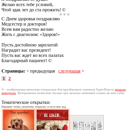
Желаю всех тебе условий,
Чтоб эдак лет до ста прожить! ©
С Днем здоровья поздравляю
Медсестер и докторов!
Всем вам радостно желаю
Жить с диагнозом: «Здоров!»
Пусть достойною зарплатой
Наградит вас президент!
Пусть вас ждет во всех палатах
Благодарный пациент! ©
Страницы:
< предыдущая
следующая
>
1
2
© - поздравления написаны специально для праздничного портала SuperTosty.ru
нашими
авторами
. Копирование возможно только при наличии активной ссылки на наш сайт.
Тематические открытки:
Нажмите чтобы увеличить открытку и получить код