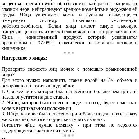
вещества препятствуют образованию катаракты, защищают
глазной нерв, нейтрализуют вредное воздействие окружающей
среды. Яйца укрепляют кости и суставы, стимулируют
иммунную систему. Повышают умственную
работоспособность. Белки яйца имеют самую высокую
пищевую ценность из всех белков животного происхождения.
Яйца - единственный продукт, который усваивается
организмом на 97-98%, практически не оставляя шлаков в
кишечнике.
Интересное о яицах:
Проверить свежесть яиц можно с помощью обыкновенной
воды?
Для этого нужно наполнить стакан водой на 3/4 объема и
осторожно положить в воду яйцо:
1. Свежее яйцо, которое было снесено не больше чем три дня
назад, опустится на дно стакана.
2. Яйцо, которое было снесено неделю назад, будет плавать в
воде в вертикальном положении.
3. Яйцо, которое было снесено три и более недель назад, сразу
же всплывет, часть его будет выступать из воды.
Готовить яйца лучше всмятку - при этом не теряются
содержащиеся в желтке витамины.