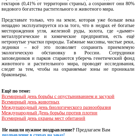
гектаров (0,41% от территории страны), а сохраняют они 80%
видового богатства растительного и животного мира.
Представьте только, что на земле, которая уже больше века
нещадно эксплуатируется из-за того, что в недрах её богатые
месторождения угля, железной руды, золота, где «дымят»
металлургические и химические предприятия, есть ещё
нетронутые участки природы. Таёжные массивы, чистые реки,
ледники – всё это позволяет сохранить приемлемую
экологическую обстановку в России. Сотрудники
заповедников и парков стараются уберечь генетический фонд
животного и растительного мира, проводят исследования,
следят за тем, чтобы на охраняемые зоны не проникали
браконьеры.
Ещё по теме:
Всемирный день борьбы с опустыниванием и засухой
Всемирный день животных
Международный день биологического разнообразия
Международный День борьбы против плотин
Всемирный день охраны мест обитаний
Не нашли нужное поздравление?
Предлагаем Вам
поздравление в стихах на заказ!