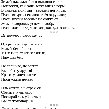
Зимой наслаждайся и выгляди мило.
Попробуй, как сани летят вниз с горы,
В снежки поиграй – веселей нет игры.
Пусть вихри снежинок тебя окружают,
Пусть шутки веселые не обижают.
Желаю здоровья, успехов, добра,
Пусть жизнь будет легкой, как будто игра. ©
Шуточное поздравление
О, крылатый да лапатый,
Белый-белый снег,
Ты летишь такой завзятый,
Нарушая бег.
Не спешите, не бегите
Вы в быту, друзья!
Красоту запечатлите –
Пропускать нельзя.
Иль хотите вы отречься,
Сбегать, куда надо?
Постарайтесь уберечься
Вы от жопопада. ©
День снега - очень важный день: