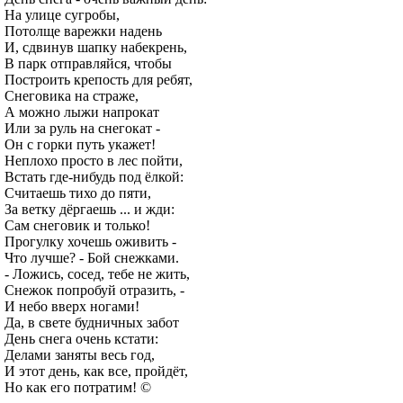
На улице сугробы,
Потолще варежки надень
И, сдвинув шапку набекрень,
В парк отправляйся, чтобы
Построить крепость для ребят,
Снеговика на страже,
А можно лыжи напрокат
Или за руль на снегокат -
Он с горки путь укажет!
Неплохо просто в лес пойти,
Встать где-нибудь под ёлкой:
Считаешь тихо до пяти,
За ветку дёргаешь ... и жди:
Сам снеговик и только!
Прогулку хочешь оживить -
Что лучше? - Бой снежками.
- Ложись, сосед, тебе не жить,
Снежок попробуй отразить, -
И небо вверх ногами!
Да, в свете будничных забот
День снега очень кстати:
Делами заняты весь год,
И этот день, как все, пройдёт,
Но как его потратим! ©