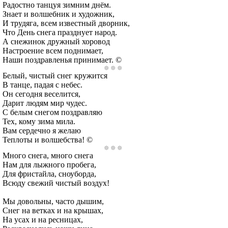
Радостно танцуя зимним днём.
Знает и волшебник и художник,
И трудяга, всем известный дворник,
Что День снега празднует народ.
А снежинок дружный хоровод
Настроение всем поднимает,
Наши поздравленья принимает. ©
Белый, чистый снег кружится
В танце, падая с небес.
Он сегодня веселится,
Дарит людям мир чудес.
С белым снегом поздравляю
Тех, кому зима мила.
Вам сердечно я желаю
Теплоты и волшебства! ©
Много снега, много снега
Нам для лыжного пробега,
Для фристайла, сноуборда,
Всюду свежий чистый воздух!
Мы довольны, часто дышим,
Снег на ветках и на крышах,
На усах и на ресницах,