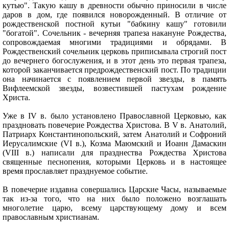
кутью". Такую кашу в древности обычно приносили в числе
даров в дом, где появился новорожденный. В отличие от
рождественской постной кутьи "бабкину кашу" готовили
"богатой". Сочельник - вечерняя трапеза накануне Рождества,
сопровождаемая многими традициями и обрядами. В
Рождественский сочельник церковь приписывала строгий пост
до вечернего богослужения, и в этот день это первая трапеза,
которой заканчивается предрождественский пост. По традиции
она начинается с появлением первой звезды, в память
Вифлеемской звезды, возвестившей пастухам рождение
Христа.
Уже в IV в. было установлено Православной Церковью, как
праздновать повечерие Рождества Христова. В V в. Анатолий,
Патриарх Константинопольский, затем Анатолий и Софроний
Иерусалимские (VI в.), Козма Маюмский и Иоанн Дамаскин
(VIII в.) написали для празднества Рождества Христова
священные песнопения, которыми Церковь и в настоящее
время прославляет празднуемое событие.
В повечерие издавна совершались Царские Часы, называемые
так из-за того, что на них было положено возглашать
многолетие царю, всему царствующему дому и всем
православным христианам.