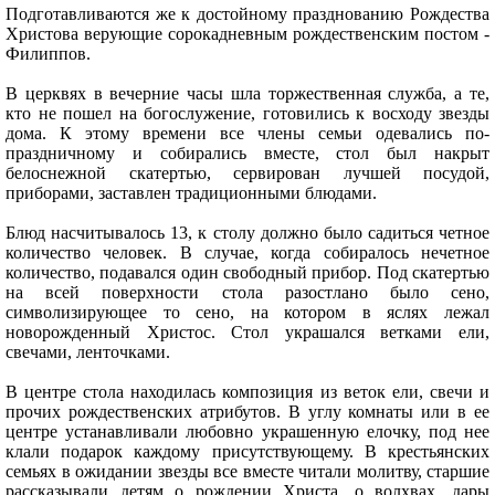
Подготавливаются же к достойному празднованию Рождества
Христова верующие сорокадневным рождественским постом -
Филиппов.
В церквях в вечерние часы шла торжественная служба, а те,
кто не пошел на богослужение, готовились к восходу звезды
дома. К этому времени все члены семьи одевались по-
праздничному и собирались вместе, стол был накрыт
белоснежной скатертью, сервирован лучшей посудой,
приборами, заставлен традиционными блюдами.
Блюд насчитывалось 13, к столу должно было садиться четное
количество человек. В случае, когда собиралось нечетное
количество, подавался один свободный прибор. Под скатертью
на всей поверхности стола разостлано было сено,
символизирующее то сено, на котором в яслях лежал
новорожденный Христос. Стол украшался ветками ели,
свечами, ленточками.
В центре стола находилась композиция из веток ели, свечи и
прочих рождественских атрибутов. В углу комнаты или в ее
центре устанавливали любовно украшенную елочку, под нее
клали подарок каждому присутствующему. В крестьянских
семьях в ожидании звезды все вместе читали молитву, старшие
рассказывали детям о рождении Христа, о волхвах, дары