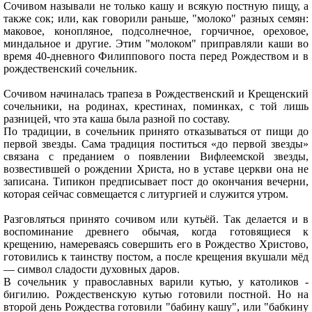
Сочивом называли не только кашу и всякую постную пищу, а
также сок; или, как говорили раньше, "молоко" разных семян:
маковое, конопляное, подсолнечное, горчичное, ореховое,
миндальное и другие. Этим "молоком" приправляли каши во
время 40-дневного Филиппового поста перед Рождеством и в
рождественский сочельник.
Сочивом начиналась трапеза в Рождественский и Крещенский
сочельники, на родинах, крестинах, поминках, с той лишь
разницей, что эта каша была разной по составу.
По традиции, в сочельник принято отказываться от пищи до
первой звезды. Сама традиция поститься «до первой звезды»
связана с преданием о появлении Вифлеемской звезды,
возвестившей о рождении Христа, но в уставе церкви она не
записана. Типикон предписывает пост до окончания вечерни,
которая сейчас совмещается с литургией и служится утром.
Разговляться принято сочивом или кутьёй. Так делается и в
воспоминание древнего обычая, когда готовящиеся к
крещению, намереваясь совершить его в Рождество Христово,
готовились к таинству постом, а после крещения вкушали мёд
— символ сладости духовных даров.
В сочельник у православных варили кутью, у католиков -
бигилию. Рождественскую кутью готовили постной. Но на
второй день Рождества готовили "бабину кашу", или "бабкину