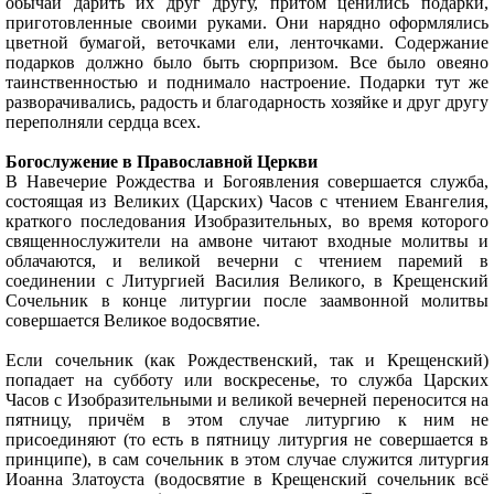
обычай дарить их друг другу, притом ценились подарки,
приготовленные своими руками. Они нарядно оформлялись
цветной бумагой, веточками ели, ленточками. Содержание
подарков должно было быть сюрпризом. Все было овеяно
таинственностью и поднимало настроение. Подарки тут же
разворачивались, радость и благодарность хозяйке и друг другу
переполняли сердца всех.
Богослужение в Православной Церкви
В Навечерие Рождества и Богоявления совершается служба,
состоящая из Великих (Царских) Часов с чтением Евангелия,
краткого последования Изобразительных, во время которого
священнослужители на амвоне читают входные молитвы и
облачаются, и великой вечерни с чтением паремий в
соединении с Литургией Василия Великого, в Крещенский
Сочельник в конце литургии после заамвонной молитвы
совершается Великое водосвятие.
Если сочельник (как Рождественский, так и Крещенский)
попадает на субботу или воскресенье, то служба Царских
Часов с Изобразительными и великой вечерней переносится на
пятницу, причём в этом случае литургию к ним не
присоединяют (то есть в пятницу литургия не совершается в
принципе), в сам сочельник в этом случае служится литургия
Иоанна Златоуста (водосвятие в Крещенский сочельник всё