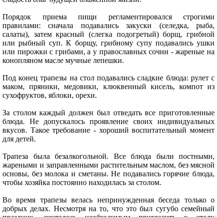
Порядок приема пищи регламентировался строгими
правилами: сначала подавались закуски (селедка, рыба,
салаты), затем красный (слегка подогретый) борщ, грибной
или рыбный суп. К борщу, грибному супу подавались ушки
или пирожки с грибами, а у православных сочни - жареные на
конопляном масле мучные лепешки.
Под конец трапезы на стол подавались сладкие блюда: рулет с
маком, пряники, медовики, клюквенный кисель, компот из
сухофруктов, яблоки, орехи.
За столом каждый должен был отведать все приготовленные
блюда. Не допускалось проявление своих индивидуальных
вкусов. Такое требование - хороший воспитательный момент
для детей.
Трапеза была безалкогольной. Все блюда были постными,
жареными и заправленными растительным маслом, без мясной
основы, без молока и сметаны. Не подавались горячие блюда,
чтобы хозяйка постоянно находилась за столом.
Во время трапезы велась непринужденная беседа только о
добрых делах. Несмотря на то, что это был сугубо семейный