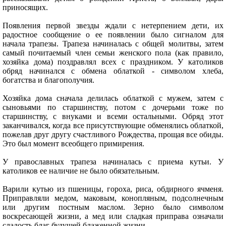
приносящих.
Появления первой звезды ждали с нетерпением дети, их
радостное сообщение о ее появлении было сигналом для
начала трапезы. Трапеза начиналась с общей молитвы, затем
самый почитаемый член семьи женского пола (как правило,
хозяйка дома) поздравлял всех с праздником. У католиков
обряд начинался с обмена облаткой - символом хлеба,
богатства и благополучия.
Хозяйка дома сначала делилась облаткой с мужем, затем с
сыновьями по старшинству, потом с дочерьми тоже по
старшинству, с внуками и всеми остальными. Обряд этот
заканчивался, когда все присутствующие обменялись облаткой,
пожелав друг другу счастливого Рождества, прощая все обиды.
Это был момент всеобщего примирения.
У православных трапеза начиналась с приема кутьи. У
католиков ее наличие не было обязательным.
Варили кутью из пшеницы, гороха, риса, обдирного ячменя.
Приправляли медом, маковым, конопляным, подсолнечным
или другим постным маслом. Зерно было символом
воскресающей жизни, а мед или сладкая приправа означали
сладость благ будущей блаженной жизни.