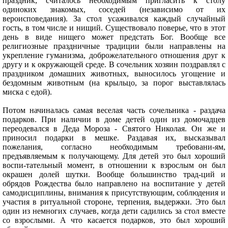
праздник, считалось необходимым пригласить к столу
одиноких знакомых, соседей (независимо от их
вероисповедания). За стол усаживался каждый случайный
гость, в том числе и нищий. Существовало поверье, что в этот
день в виде нищего может предстать Бог. Вообще все
религиозные праздничные традиции были направлены на
укрепление гуманизма, доброжелательного отношения друг к
другу и к окружающей среде. В сочельник хозяин поздравлял с
праздником домашних животных, выносилось угощение и
бездомным животным (на крыльцо, за порог выставлялась
миска с едой).
Потом начиналась самая веселая часть сочельника - раздача
подарков. При наличии в доме детей один из домочадцев
переодевался в Деда Мороза - Святого Николая. Он же и
приносил подарки в мешке. Раздавая их, высказывал
пожелания, согласно необходимым требовани-ям,
предъявляемым к получающему. Для детей это был хороший
воспи-тательный момент, в отношении к взрослым он был
окрашен долей шутки. Вообще большинство трад-ций и
обрядов Рождества было направлено на воспитание у детей
самодисциплины, внимания к присутствующим, соблюдения и
участия в ритуальной стороне, терпения, выдержки. Это был
один из немногих случаев, когда дети садились за стол вместе
со взрослыми. А что касается подарков, это был хороший