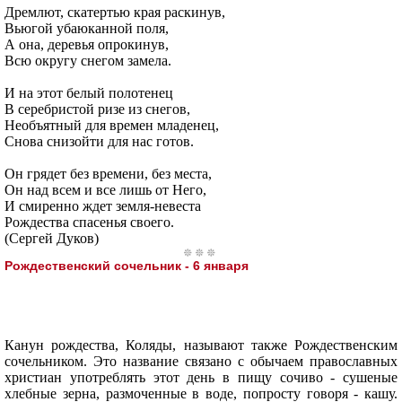
Дремлют, скатертью края раскинув,
Вьюгой убаюканной поля,
А она, деревья опрокинув,
Всю округу снегом замела.
И на этот белый полотенец
В серебристой ризе из снегов,
Необъятный для времен младенец,
Снова снизойти для нас готов.
Он грядет без времени, без места,
Он над всем и все лишь от Него,
И смиренно ждет земля-невеста
Рождества спасенья своего.
(Сергей Дуков)
Рождественский сочельник - 6 января
Канун рождества, Коляды, называют также Рождественским
сочельником. Это название связано с обычаем православных
христиан употреблять этот день в пищу сочиво - сушеные
хлебные зерна, размоченные в воде, попросту говоря - кашу.