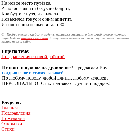
На новое место путёвка.
А новое в жизни безумно бодрит,
Как будто с нуля, и с начала.
Повысился тонус и с ним аппетит,
И солнце по-новому встало. ©
© - Поздравления с уходом с работы написаны специально для праздничного портала
SuperTosty.ru
нашими авторами
. Копирование возможно только при наличии активной
ссылки на наш сайт.
Ещё по теме:
Поздравления с новой работой
Не нашли нужное поздравление?
Предлагаем Вам
поздравление в стихах на заказ!
По любому поводу, любой длины, любому человеку
ПЕРСОНАЛЬНО! Стихи на заказ - лучший подарок!
Разделы:
Главная
Поздравления
Пожелания
Открытки
Стихи