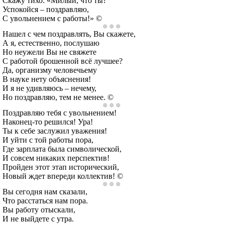
Скажу тихо: «Милый, что ты?
Успокойся – поздравляю,
С увольнением с работы!» ©
Нашел с чем поздравлять, Вы скажете,
А я, естественно, послушаю
Но неужели Вы не свяжете
С работой брошенной всё лучшее?
Да, организму человечьему
В науке нету объяснения!
И я не удивляюсь – нечему,
Но поздравляю, тем не менее. ©
Поздравляю тебя с увольнением!
Наконец-то решился! Ура!
Ты к себе заслужил уважения!
И уйти с той работы пора,
Где зарплата была символической,
И совсем никаких перспектив!
Пройден этот этап исторический,
Новый ждет впереди коллектив! ©
Вы сегодня нам сказали,
Что расстаться нам пора.
Вы работу отыскали,
И не выйдете с утра.