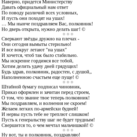
Наверно, придется Министерству
Давать официальный нам ответ
По поводу различий всех условных,
И пусть они походят на ушах!
… Мы нынче поздравляем Вас, полковник!
Но дверь открыта, нужно делать шаг! ©
Сверкают звёзды дружно на плечах -
Они сегодня вымыты стерильно!
И все вокруг летают "на ушах"
И хочется, чтоб так было стабильно.
Мы искренне гордимся все тобой,
Хотим делить удачу дней грядущих!
Будь здрав, полковник, радостен, с душой,,
Наполненною счастьем еще пуще! ©
Штабной бумагу подписал чиновник,
Приказ оформлен и зачитан перед строем,
О том, что звание твое теперь полковник!
Мы поздравляем, и волнения не скроем!
Желаем легких по-армейски будней!
И нервы пусть тебе не треплют слишком!
Пусть к генеральству шаг не будет трудным!
Свершится то, о чем мечтал мальчишкой! ©
Ну вот, ты и полковник, поздравляю!