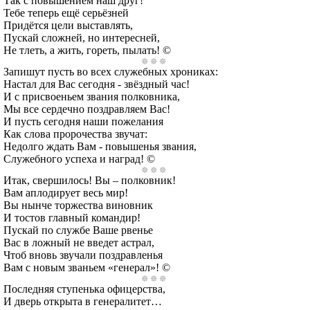
Так с повышением наш друг!
Тебе теперь ещё серьёзней
Придётся цели выставлять,
Пускай сложней, но интересней,
Не тлеть, а жить, гореть, пылать! ©
Запишут пусть во всех служебных хрониках:
Настал для Вас сегодня - звёздный час!
И с присвоеньем звания полковника,
Мы все сердечно поздравляем Вас!
И пусть сегодня наши пожелания
Как слова пророчества звучат:
Недолго ждать Вам - повышенья звания,
Служебного успеха и наград! ©
Итак, свершилось! Вы – полковник!
Вам аплодирует весь мир!
Вы нынче торжества виновник
И тостов главный командир!
Пускай по службе Ваше рвенье
Вас в ложный не введет астрал,
Чтоб вновь звучали поздравленья
Вам с новым званьем «генерал»! ©
Последняя ступенька офицерства,
И дверь открыта в генералитет…