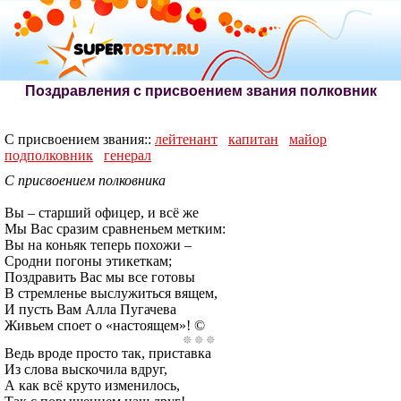
Поздравления с присвоением звания полковник
С присвоением звания::
лейтенант
капитан
майор
подполковник
генерал
С присвоением полковника
Вы – старший офицер, и всё же
Мы Вас сразим сравненьем метким:
Вы на коньяк теперь похожи –
Сродни погоны этикеткам;
Поздравить Вас мы все готовы
В стремленье выслужиться вящем,
И пусть Вам Алла Пугачева
Живьем споет о «настоящем»! ©
Ведь вроде просто так, приставка
Из слова выскочила вдруг,
А как всё круто изменилось,