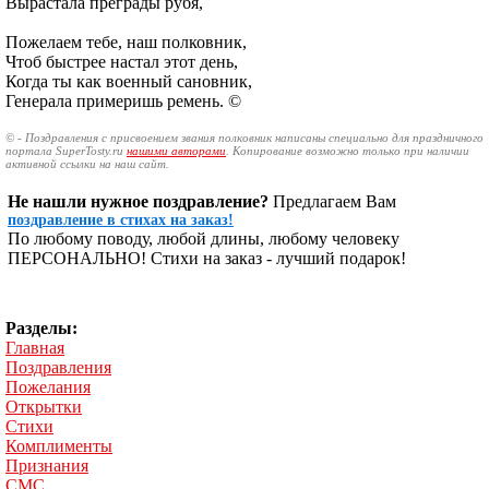
Вырастала преграды рубя,
Пожелаем тебе, наш полковник,
Чтоб быстрее настал этот день,
Когда ты как военный сановник,
Генерала примеришь ремень. ©
© - Поздравления с присвоением звания полковник написаны специально для праздничного
портала SuperTosty.ru
нашими авторами
. Копирование возможно только при наличии
активной ссылки на наш сайт.
Не нашли нужное поздравление?
Предлагаем Вам
поздравление в стихах на заказ!
По любому поводу, любой длины, любому человеку
ПЕРСОНАЛЬНО! Стихи на заказ - лучший подарок!
Разделы:
Главная
Поздравления
Пожелания
Открытки
Стихи
Комплименты
Признания
СМС