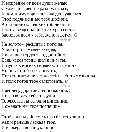
И искренне от всей души желаю
С удачею своей не раздружиться,
Как минимум до генерала дослужиться!
Чтоб подчиненные тебя любили,
А старшие по шапке чтоб не били.
Пусть звезды на погонах ярко светят,
Здоровья всем - тебе, жене и детям. ©
На золотом расшитые погоны,
Упало три тяжелые звезды,
Носи их с гордостью, достойно,
Ведь через терны шел к ним ты.
И пусть в висках скрываются седины,
Но опыта тебе не занимать,
Полковником не все достойны быть мужчины,
И полк готов тебе салютовать. ©
Наконец, дорогой, ты полковник!
Поздравляем тебя от души,
Торжества ты сегодня виновник,
Пожелать мы тебе поспешим:
Чтоб в дальнейшем судьба благосклонно
Как и раньше ласкала тебя,
И карьера твоя неуклонно