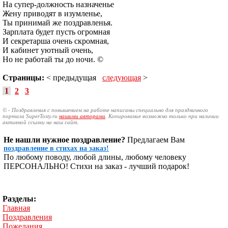
На супер-должность назначенье
Жену приводят в изумленье,
Ты принимай же поздравленья.
Зарплата будет пусть огромная
И секретарша очень скромная,
И кабинет уютный очень,
Но не работай ты до ночи. ©
Страницы:
< предыдущая
следующая
>
1
2
3
© - Поздравления с повышением на работе написаны специально для праздничного
портала SuperTosty.ru
нашими авторами
. Копирование возможно только при наличии
активной ссылки на наш сайт.
Не нашли нужное поздравление?
Предлагаем Вам
поздравление в стихах на заказ!
По любому поводу, любой длины, любому человеку
ПЕРСОНАЛЬНО! Стихи на заказ - лучший подарок!
Разделы:
Главная
Поздравления
Пожелания