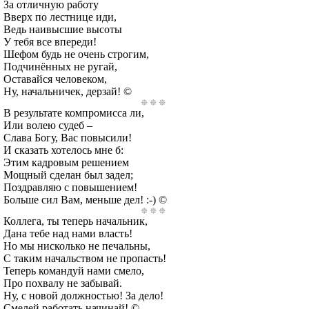
За отличную работу
Вверх по лестнице иди,
Ведь наивысшие высоты
У тебя все впереди!
Шефом будь не очень строгим,
Подчинённых не ругай,
Оставайся человеком,
Ну, начальничек, дерзай! ©
В результате компромисса ли,
Или волею судеб –
Слава Богу, Вас повысили!
И сказать хотелось мне б:
Этим кадровым решением
Мощный сделан был задел;
Поздравляю с повышением!
Больше сил Вам, меньше дел! :-) ©
Коллега, ты теперь начальник,
Дана тебе над нами власть!
Но мы нисколько не печальны,
С таким начальством не пропасть!
Теперь командуй нами смело,
Про похвалу не забывай.
Ну, с новой должностью! За дело!
Смелей работать начинай! ©