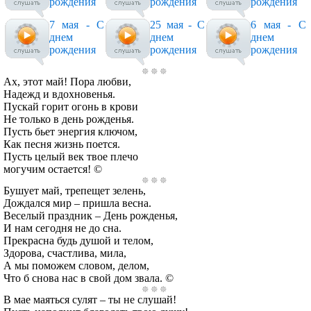
рождения
рождения
рождения
7 мая - С
25 мая - С
6 мая - С
днем
днем
днем
рождения
рождения
рождения
Ах, этот май! Пора любви,
Надежд и вдохновенья.
Пускай горит огонь в крови
Не только в день рожденья.
Пусть бьет энергия ключом,
Как песня жизнь поется.
Пусть целый век твое плечо
могучим остается! ©
Бушует май, трепещет зелень,
Дождался мир – пришла весна.
Веселый праздник – День рожденья,
И нам сегодня не до сна.
Прекрасна будь душой и телом,
Здорова, счастлива, мила,
А мы поможем словом, делом,
Что б снова нас в свой дом звала. ©
В мае маяться сулят – ты не слушай!