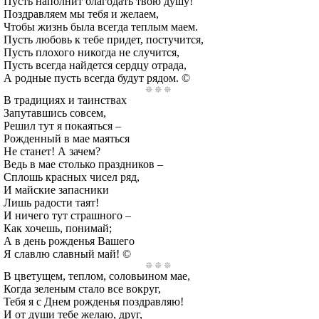
Пусть наполнит благодать твою душу!
Поздравляем мы тебя и желаем,
Чтобы жизнь была всегда теплым маем.
Пусть любовь к тебе придет, постучится,
Пусть плохого никогда не случится,
Пусть всегда найдется сердцу отрада,
А родные пусть всегда будут рядом. ©
В традициях и таинствах
Запутавшись совсем,
Решил тут я покаяться –
Рожденный в мае маяться
Не станет! А зачем?
Ведь в мае столько праздников –
Сплошь красных чисел ряд,
И майские запасники
Лишь радости таят!
И ничего тут страшного –
Как хочешь, понимай;
А в день рожденья Вашего
Я славлю славный май! ©
В цветущем, теплом, соловьином мае,
Когда зеленым стало все вокруг,
Тебя я с Днем рожденья поздравляю!
И от души тебе желаю, друг,