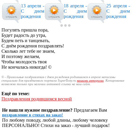
13 апреля -
18 апреля -
25 апреля -
С днем
С днем
С днем
рождения
рождения
рождения
Погулять пришла пора,
Будет радость до утра,
Будем петь и танцевать,
С днём рождения поздравлять!
Сколько лет тебе не знаем,
И поэтому желаем,
Чтобы молодость твоя
Не кончалась никогда! ©
© - Прикольные поздравления с днем рождения родившимся в апреле написаны
специально для праздничного портала SuperTosty.ru
нашими авторами
. Копирование
возможно только при наличии активной ссылки на наш сайт.
Ещё по теме:
Поздравления родившимся весной
Не нашли нужное поздравление?
Предлагаем Вам
поздравление в стихах на заказ!
По любому поводу, любой длины, любому человеку
ПЕРСОНАЛЬНО! Стихи на заказ - лучший подарок!