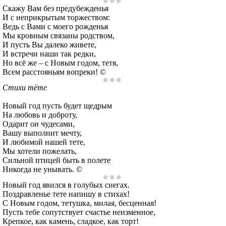
Скажу Вам без предубежденья
И с неприкрытым торжеством:
Ведь с Вами с моего рожденья
Мы кровным связаны родством,
И пусть Вы далеко живете,
И встречи наши так редки,
Но всё же – с Новым годом, тетя,
Всем расстояньям вопреки! ©
Стихи тёте
Новый год пусть будет щедрым
На любовь и доброту,
Одарит он чудесами,
Вашу выполнит мечту,
И любимой нашей тете,
Мы хотели пожелать,
Сильной птицей быть в полете
Никогда не унывать. ©
Новый год явился в голубых снегах.
Поздравленье тете напишу в стихах!
С Новым годом, тетушка, милая, бесценная!
Пусть тебе сопутствует счастье неизменное,
Крепкое, как камень, сладкое, как торт!