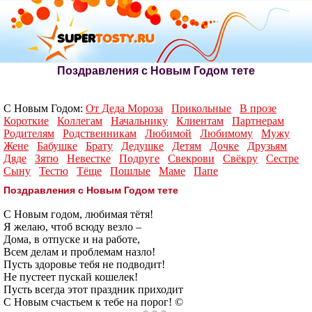
Поздравления с Новым Годом тете
С Новым Годом:
От Деда Мороза
Прикольные
В прозе
Короткие
Коллегам
Начальнику
Клиентам
Партнерам
Родителям
Родственникам
Любимой
Любимому
Мужу
Жене
Бабушке
Брату
Дедушке
Детям
Дочке
Друзьям
Дяде
Зятю
Невестке
Подруге
Свекрови
Свёкру
Сестре
Сыну
Тестю
Тёще
Пошлые
Маме
Папе
Поздравления с Новым Годом тете
С Новым годом, любимая тётя!
Я желаю, чтоб всюду везло –
Дома, в отпуске и на работе,
Всем делам и проблемам назло!
Пусть здоровье тебя не подводит!
Не пустеет пускай кошелек!
Пусть всегда этот праздник приходит
С Новым счастьем к тебе на порог! ©