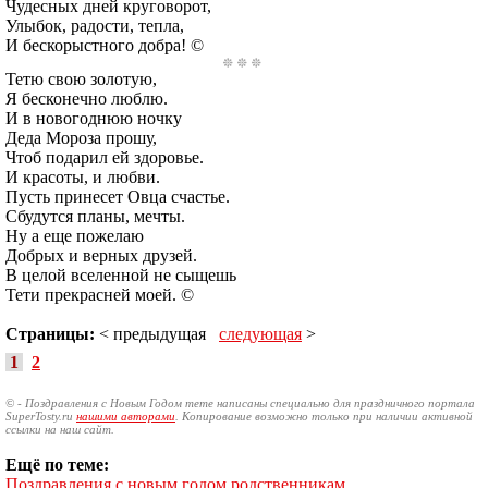
Чудесных дней круговорот,
Улыбок, радости, тепла,
И бескорыстного добра! ©
Тетю свою золотую,
Я бесконечно люблю.
И в новогоднюю ночку
Деда Мороза прошу,
Чтоб подарил ей здоровье.
И красоты, и любви.
Пусть принесет Овца счастье.
Сбудутся планы, мечты.
Ну а еще пожелаю
Добрых и верных друзей.
В целой вселенной не сыщешь
Тети прекрасней моей. ©
Страницы:
< предыдущая
следующая
>
1
2
© - Поздравления с Новым Годом тете написаны специально для праздничного портала
SuperTosty.ru
нашими авторами
. Копирование возможно только при наличии активной
ссылки на наш сайт.
Ещё по теме:
Поздравления с новым годом родственникам