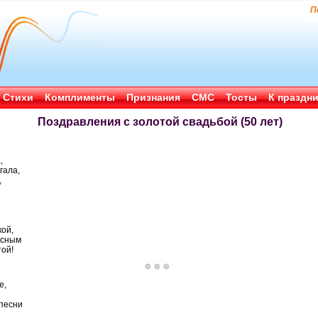
П
Стихи
Комплименты
Признания
СМС
Тосты
К праздн
Поздравления с золотой свадьбой (50 лет)
,
гала,
,
кой,
асным
ой!
е,
 песни