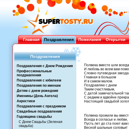
Главная
Поздравления
Пожелания
Открытки
Поздравления
Полвека вместе шли всегда
Поздравления с Днем Рождения
И любовь во всем вам помо
Профессиональные
Словно путеводная звезда
поздравления
Главная в большом
Поздравления с юбилеем
И в самом малом.
Поздравляю с днем
Поздравления по именам
Таким счастливым,
Детям с днем рожедния
С датой замечательной та
Именины (День Ангела)
С редким и вдвойне прекр
Акростихи
Настоящей свадьбой золот
Поздравления с праздником
Свадебные поздравления
Полвека прожили вы вмест
Годовщина свадьбы
Всегда в согласье и любви,
С Днем Свадьбы (Зеленая
Пусть лет до ста поют вам
свадьба)
Весной шальные соловьи!