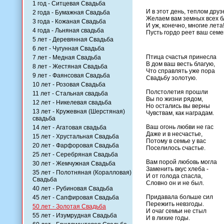
1 год - Ситцевая Свадьба
И в этот день, теплом друз
2 года - Бумажная Свадьба
Желаем вам земных всех бл
3 года - Кожаная Свадьба
И уж, конечно, многие лета
4 года - Льняная свадьба
Пусть гордо реет ваш сем
5 лет - Деревянная Свадьба
6 лет - Чугунная Свадьба
Птица счастья принесла
7 лет - Медная Свадьба
В дом ваш весть благую,
8 лет - Жестяная Свадьба
Что справлять уже пора
9 лет - Фаянсовая Свадьба
Свадьбу золотую.
10 лет - Розовая Свадьба
Полстолетия прошли
11 лет - Стальная свадьба
Вы по жизни рядом,
12 лет - Никелевая свадьба
Но остались вы верны
13 лет - Кружевная (Шерстяная)
Чувствам, как наградам.
свадьба
Ваш огонь любви не гас
14 лет - Агатовая свадьба
Даже и в несчастье,
15 лет - Хрустальная Свадьба
Потому в семье у вас
20 лет - Фарфоровая Свадьба
Поселилось счастье.
25 лет - Серебряная Свадьба
Вам порой любовь могла
30 лет - Жемчужная Свадьба
Заменить вкус хлеба -
35 лет - Полотняная (Коралловая)
И от голода спасла,
Свадьба
Словно он и не был.
40 лет - Рубиновая Свадьба
Придавала больше сил
45 лет - Сапфировая Свадьба
Пережить невзгоды.
50 лет - Золотая Свадьба
И очаг семьи не стыл
55 лет - Изумрудная Свадьба
И в лихие годы.