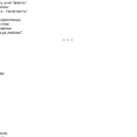
 а не "красть'',
енны:
ь - так всласть!
 скрепленье,
 слов:
ловенье
 да любовь!''.
ды.
жили,