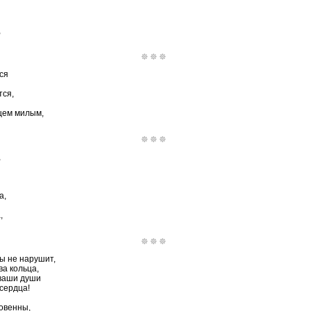
,
ся
тся,
дцем милым,
,
а,
,
вы не нарушит,
а кольца,
 ваши души
 сердца!
ловенны,