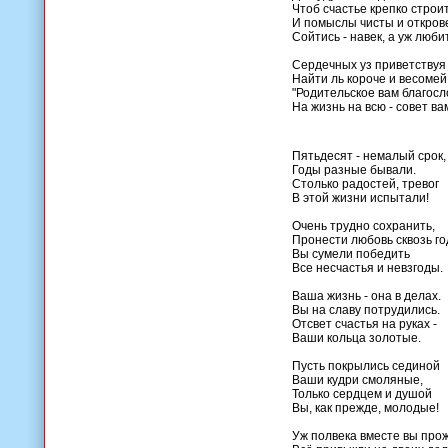
Чтоб счастье крепко строить,
И помыслы чисты и откров
Сойтись - навек, а уж любит
Сердечных уз приветствуя
Найти ль короче и весомей
"Родительское вам благос
На жизнь на всю - совет вам
Пятьдесят - немалый срок,
Годы разные бывали.
Столько радостей, тревог
В этой жизни испытали!
Очень трудно сохранить,
Пронести любовь сквозь го
Вы сумели победить
Все несчастья и невзгоды.
Ваша жизнь - она в делах.
Вы на славу потрудились.
Отсвет счастья на руках -
Ваши кольца золотые.
Пусть покрылись сединой
Ваши кудри смоляные,
Только сердцем и душой
Вы, как прежде, молодые!
Уж полвека вместе вы про