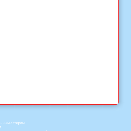
онным авторам.
а.