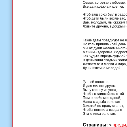
Семья, согретая любовью,
Всегда надёжна и крепка.
Чтоб ваш союз был в радос
Чтоб дети были возле вас,
Вам, молодым, мы скажем 
Живите дружно, в добрый ч
Такие даты празднуют не ч
Но коль пришла - сей день 
Мы от души желаем много 
А с ним - здоровья, бодрос
Так будьте впредь судьбой
В день ваши свадьбы золо
Желаем вам любви и мира,
Души извечно молодой!
Тут всё понятно.
Я для милого дружка
Выну клипсу из ушка,
Чтобы с клипсой золотой
Помнил обо мне одной,
Наша свадьба золотая
Золотой по праву станет,
Чтобы помнила всегда я ­
Эта клипса золотая.
Страницы:
<
преды