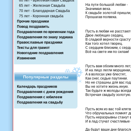
60 лет - Бриллиантовая Свадьба
На пути большой любви -
65 лет - Железная Свадьба
Значимая веха.
70 лет - Благодарная Свадьба
К свадьбе золотой пришли
75 лет - Коронная свадьба
Прошагав полвека.
Прочие праздники
Повод поздравить
Пусть в любви не расстают
Поздравления по временам года
Двое любящих сердец,
Поздравления по знаку зодиака
В сладкой верности срасту
Православные праздники
Как того хотел творец.
Тексты для грамот
С сердцем близким, с сер
Всё на свете им по силам!
Новогодние поздравления
Извинения
Пусть вам обоим много лет
И на лицо легли морщинки,
А в волосах уже блестят,
Популярные разделы
Как снег, седые паутинки.
Но не страшны для вас год
Календарь праздников
Вы не хотите жизнь иную.
Так будьте ж молоды всегда
Поздравления с днем рождения
Встречая свадьбу золотую.
Поздравления с юбилеем
Поздравления на свадьбу
Пусть всяк из вас той клят
Что обручальных помнят дв
Пусть неразрывны станут
И в лад стучат счастливые
Да будут ваши дни благос