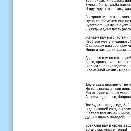
Всё привыкли на двоих дел
Вместе быть судьба навор
И друг друга от невзгод хр
Вы храните золотое счасть
Пусть со временем оно не 
Чувств огонь в душе пускай
С каждым днём пусть разго
Желаем вам мы счастья и 
Чтоб все мечты и чаянья с
С хорошим настроением ч
Нигде и никогда не расстав
Здоровья вам на сотню доб
А это, право, очень много с
В работе - производственн
В семейной жизни - мира и
Такие даты празднуют не ч
Но коль пришла - сей день 
Мы от души желаем много 
А с ним - здоровья, бодрос
Так будьте впредь судьбой
В день вашей свадьбы зол
Желаем вам любви и мира,
Души извечно молодой!
Всех благ вам в жизни и зд
Богатства, мира и тепла!