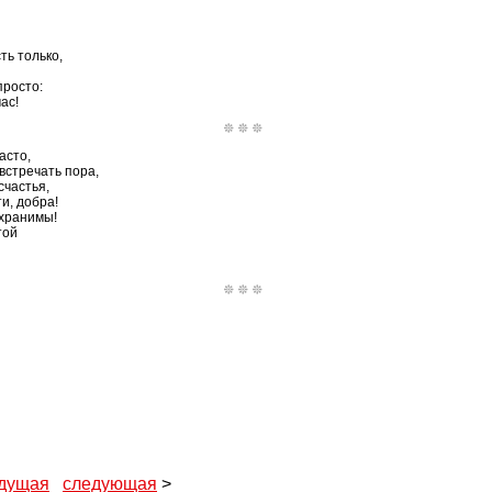
ть только,
просто:
ас!
асто,
встречать пора,
счастья,
ти, добра!
 хранимы!
той
дущая
следующая
>