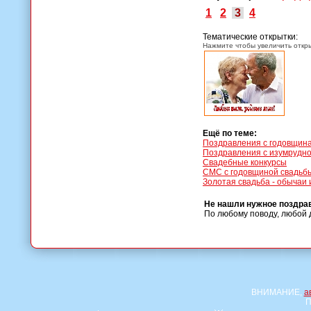
1
2
3
4
Тематические открытки:
Нажмите чтобы увеличить откры
Ещё по теме:
Поздравления с годовщин
Поздравления с изумрудной
Свадебные конкурсы
СМС с годовщиной свадьб
Золотая свадьба - обычаи 
Не нашли нужное поздра
По любому поводу, любой 
ВНИМАНИЕ,
а
П