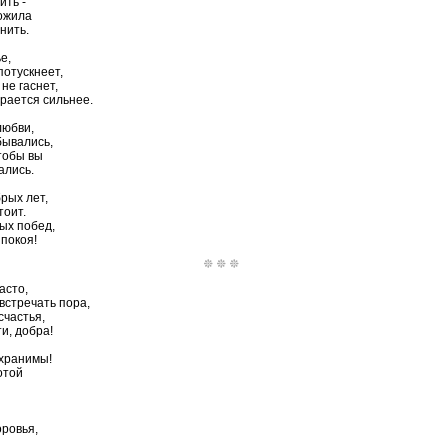
ить -
ожила
анить.
е,
потускнеет,
 не гаснет,
рается сильнее.
любви,
бывались,
тобы вы
ались.
рых лет,
тоит.
ых побед,
 покоя!
асто,
встречать пора,
счастья,
ти, добра!
 хранимы!
отой
оровья,