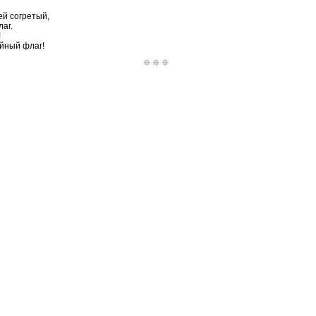
ей согретый,
аг.
!
ейный флаг!