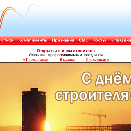
Стихи
Комплименты
Признания
СМС
Тосты
К праздн
Открытки с днем строителя
Открытки с профессиональным праздником
« Предыдущая
В раздел
Следующая »