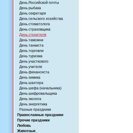
День Российской почты
День рыбака
День секретаря
День сельского хозяйства
День стоматолога
День страховщика
День строителя
День таможни
День танкиста
День торговли
День туризма
День участкового
День учителя
День финансиста
День химика
День шахтера
День шефа (начальника)
День шифровальщика
День эколога
День энергетика
Разные праздники
Православные праздники
Прочие праздники
Любовь
Животные