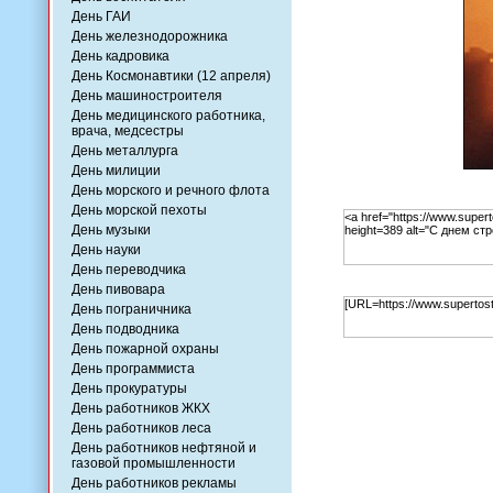
День ГАИ
День железнодорожника
День кадровика
День Космонавтики (12 апреля)
День машиностроителя
День медицинского работника,
врача, медсестры
День металлурга
День милиции
День морского и речного флота
День морской пехоты
День музыки
День науки
День переводчика
День пивовара
День пограничника
День подводника
День пожарной охраны
День программиста
День прокуратуры
День работников ЖКХ
День работников леса
День работников нефтяной и
газовой промышленности
День работников рекламы