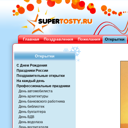
Главная
Поздравления
Пожелания
Открытки
Открытки
С Днем Рождения
Праздники России
Поздравительные открытки
На каждый день
Профессиональные праздники
День автомобилиста
День архитектуры
День банковского работника
День библиотек
День бухгалтера
День ВДВ
День водолаза
День воспитателя