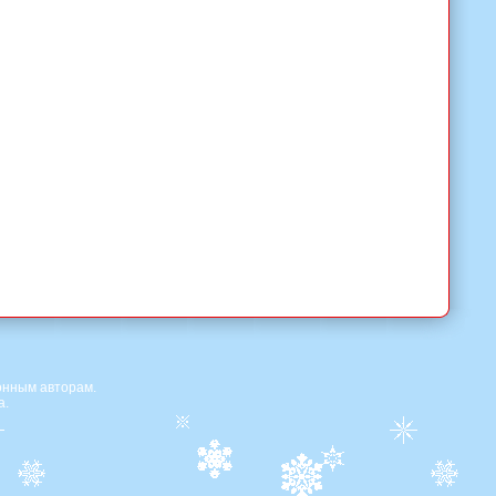
онным авторам.
а.