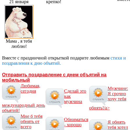
21 января
крепко!
Мама , я тебя
люблю!
Вместе с праздничной открыткой подарите любимым
стихи и
поздравления к дню объятий.
Отправить поздравление с днем объятий на
мобильный
Любимая,
Мужчине:
сегодня
Сделай это
Я срочно
как
хочу тебя
мужчина
международный день
обнять!/a>
объятий!
Мне б тебя
Обниматься
обнять от
Я обнять
- хорошо
всего
тебя хотел