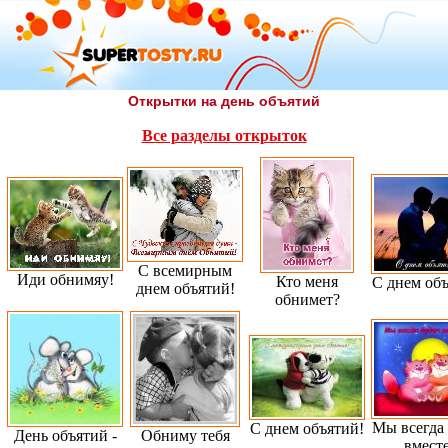
Открытки на день объятий
Все разделы открыток
С всемирным
Иди обнимяу!
Кто меня
С днем объ
днем объятий!
обнимет?
Мы всегда
С днем объятий!
День объятий -
Обниму тебя
вместе