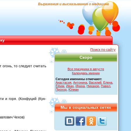
Выражения и высказывания о медицине
ику
Поиск по сайту
Скоро
т огонь, то следует считать
Все праздники в августе
Календарь именин
Сегодня именины отмечают:
Анастасия
,
Антонина
,
Василий
,
Елена
,
Ефим
,
Иван
,
Ирина
,
Никанор
,
Павел
,
Прохор
,
Юлиан
и и горя. (Конфуций (Кун-
Мы в социальных сетях
авлович Чехов)