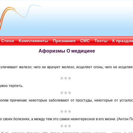
Стихи
Комплименты
Признания
СМС
Тосты
К праздн
Афоризмы О медицине
излечивает железо; чего не врачует железо, исцеляет огонь; чего не исцеляе
ужно терпеть.
огим причинам: некоторые заболевают от простуды, некоторые от усталост
о своих болезнях, а между тем это самое неинтересное в его жизни. (Антон П