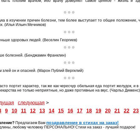
 быть плохим врачом, ибо врачу доверяют самое ценное - жизнь и зд
ука в изучении причин болезни, тем более выступает то общее положение, 
их. (Илья Ильич Мечников)
еньше здоровых людей. (Веселин Георгиев)
ше болезней. (Бенджамин Франклин)
ем злей он и опасней. (Марон Публий Вергилий)
то портит характер, так же как чересчур обильная еда портит желудок, и в э
екарства не только неприятные, но даже противные на вкус. (Чарльз Диккенс)
дущая
следующая
>
8
9
10
11
12
13
14
15
16
17
18
19
20
21
22
23
поздравление в стихах на заказ!
вление?
Предлагаем Вам
длины, любому человеку ПЕРСОНАЛЬНО! Стихи на заказ - лучший подарок!