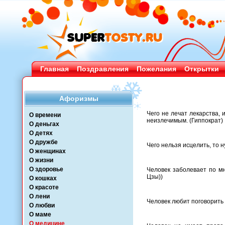
Главная
Поздравления
Пожелания
Открытки
Афоризмы
Чего не лечат лекарства, 
О времени
неизлечимым. (Гиппократ)
О деньгах
О детях
О дружбе
Чего нельзя исцелить, то н
О женщинах
О жизни
О здоровье
Человек заболевает по мн
Цзы))
О кошках
О красоте
О лени
Человек любит поговорить 
О любви
О маме
О медицине