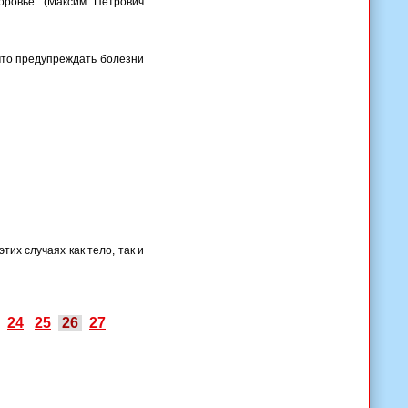
оровье. (Максим Петрович
что предупреждать болезни
тих случаях как тело, так и
24
25
26
27