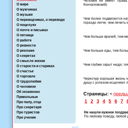
Человек не имеет права
О мире
Кончаловский)
О мужчинах
О музыке
Чем более подвигается на
О переводчиках, о переводе
гораздо легче, чем лечить 
О поцелуях
О почте и письмах
О пятнице
Чем больше врачей, тем м
О работе
О ревности
О рекламе
Чем больше еды, тем боль
О секретах
О смысле жизни
Чем глубже скрыт недуг, т
О старости и стариках
О счастье
О торговле
Чересчур хорошая жизнь час
О трудолюбии
душу с успехом исцеляют л
О человеке
Об экзаменах
Страницы:
<
преды
Прикольные
1
2
3
4
5
6
7
Про папу, отца
Про секретаря
Про туристов
Не нашли нужное поздра
По любому поводу, любой 
Про учение