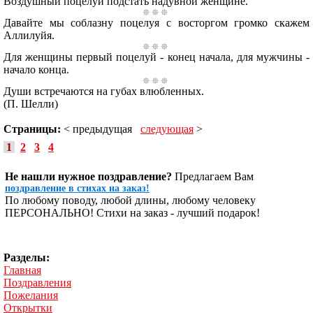
Воздушный поцелуй подстать надувной женщине.
Давайте мы соблазну поцелуя с восторгом громко скажем
Аллилуйя.
Для женщины первый поцелуй - конец начала, для мужчины -
начало конца.
Души встречаются на губах влюбленных.
(П. Шелли)
Страницы:
< предыдущая
следующая
>
1
2
3
4
Не нашли нужное поздравление?
Предлагаем Вам
поздравление в стихах на заказ!
По любому поводу, любой длины, любому человеку
ПЕРСОНАЛЬНО! Стихи на заказ - лучший подарок!
Разделы:
Главная
Поздравления
Пожелания
Открытки