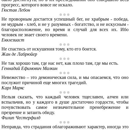
прогресс, которого вовсе не искало.
Гюстав Лебон
Не проворным достается успешный бег, не храбрым - победа,
не мудрым - хлеб, и не у разумных - богатство, и не искусным -
благорасположение, но время и случай для всех их. Ибо
человек не знает своего времени.
Екклезиаст
Не спастись от искушения тому, кто его боится.
Жан де Лабрюйер
Не так хорошо там, где нас нет, как плохо там, где мы есть.
Геннадий Ефимович Малкин
Невежество – это демоническая сила, и мы опасаемся, что оно
послужит причиной еще многих трагедий.
Карл Маркс
Нельзя сказать, что каждый человек тщеславен, алчен или
вспыльчив, но у каждого в душе достаточно гордости, чтобы
почувствовать самое незначительное пренебрежение и
презрение и затаить обиду.
Филип Честерфилд
Неправда, что страдания облагораживают характер, иногда это