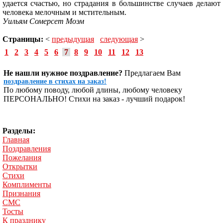
удается счастью, но страдания в большинстве случаев делают
человека мелочным и мстительным.
Уильям Сомерсет Моэм
Страницы:
<
предыдущая
следующая
>
1
2
3
4
5
6
7
8
9
10
11
12
13
Не нашли нужное поздравление?
Предлагаем Вам
поздравление в стихах на заказ!
По любому поводу, любой длины, любому человеку
ПЕРСОНАЛЬНО! Стихи на заказ - лучший подарок!
Разделы:
Главная
Поздравления
Пожелания
Открытки
Стихи
Комплименты
Признания
СМС
Тосты
К празднику