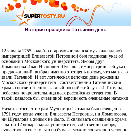
История праздника Татьянин день
12 января 1755 года (по старому - юлианскому - календарю)
императрицей Елизаветой Петровной был подписан указ об
основании Московского университета. Якобы друг
Ломоносова Иван Иванович Шувалов, императрице сей указ
предложивший, выбрал именно этот день потому, что мать его
звали Татьяной. И вот логическая цепочка: день рождения
Московского университета - соответственно Татианинский
храм - соответственно главный российский вуз... И Татиана,
небесная покровительница всех российских студентов. В
такой, казалось бы, очевидной версии есть очевидные натяжки.
Начать с того, что храм Мученицы Татианы был освящен в
1791 году, когда уже ни Елизаветы Петровны, ни Ломоносова,
ни Шувалова в живых не было. И связывать освящение храма
с датой 12 января, когда университет, собственно говоря,
существовал еще только на бумаге, можно достаточно условно.