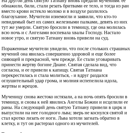
На другой день святую Татиану вновь предали мучениям: ее
обнажили, били, стали резать бритвами ее тело, и тогда из ран
вместо крови истекло молоко и в воздухе разлилось
благоухание. Мучители изнемогли и заявили, что кто-то
невидимый бьет их самих железными палками, девять из них
тут же умерли. Святую бросили в темницу, где она молилась
всю ночь и с Ангелами воспевала хвалы Господу. Настало
новое утро, и святую Татиану вновь привели на суд.
Пораженные мучители увидели, что после стольких страшных
мучений она явилась совершенно здоровой и еще более
сияющей и прекрасной, чем прежде. Ее стали уговаривать
принести жертву богине Диане. Святая сделала вид, что
согласна, и ее привели к капищу. Святая Татиана
перекрестилась и стала молиться, - и вдруг раздался
оглушительный удар грома, и молния испепелила идола,
жертвы и жрецов.
Мученицу снова жестоко истязали, а на ночь опять бросили в
темницу, и снова к ней явились Ангелы Божии и исцелили ее
раны. На следующий день святую Татиану привели в цирк и
выпустили на нее голодного льва; зверь не коснулся святой и
стал кротко лизать ее ноги. Льва хотели загнать обратно в
клетку, и тут он растерзал одного из мучителей.