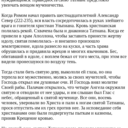
увенчать венцом мученичества.
Когда Римом начал править шестнадцатилетний Александр
Север (222-235), вся власть сосредоточилась в руках злейшего
врага и гонителя христиан Ульпиана. Кровь христианская
полилась рекой. Схвачена была и диакониса Татиана. Когда ее
привели в храм Аполлона, чтобы заставить принести жертву
идолу, святая помолилась - и внезапно произошло
землетрясение, идола разнесло на куски, а часть храма
обрушилась и придавила жрецов и многих язычников. Бес,
обитавший в идоле, с воплем бежал от того места, при этом все
видели пронесшуюся по воздуху тень.
Тогда стали бить святую деву, выкололи ей глаза, но она
терпела все мужественно, молясь за своих мучителей, чтобы
Господь открыл им духовные очи. И Господь внял молитве
Своей рабы. Палачам открылось, что четыре Ангела окружили
святую и отводили от нее удары, и им слышан был Глас с
небес, обращенный к святой мученице. Все они, восемь
человек, уверовали во Христа и пали к ногам святой Татианы,
прося отпустить им их грех против нее. За исповедание себя
христианами они были подвергнуты пыткам и казнены,
приняв Крещение кровью.