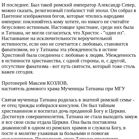
И последнее. Был такой римский император Александр Север,
можно сказать, религиозный глобалист той эпохи. Он собрал в
Пантеоне изображения богов, которые чтились народами
империи: поклоняйтесь кому хотите, но никого не считайте
безусловно истинным. Настоящие христиане, среди них была
и Татиана, не могли согласиться, что Христос - "один из".
Настаивание на исключительности вероучительной
истинности, если оно не сочетается с любовью, становится
фанатизмом, но у Татианы эта убежденность в истине
Христовой была соединена с любовью к людям. Убежденность
в истинности христианства, с одной стороны, и, с другой,
отсутствие фанатизма - вот путь святости, который тоже столь
важен сегодня.
Протоиерей Максим КОЗЛОВ,
настоятель домового храма Мученицы Татианы при МГУ
Святая мученица Татиана родилась в знатной римской семье -
ее отец трижды избирался консулом. Он был тайным
христианином и воспитал дочь преданной Богу и Церкви.
Достигнув совершеннолетия, Татиана не стала выходить замуж
и все свои силы отдала Церкви. Она была поставлена
диаконисой в одном из римских храмов и служила Богу, в
посте и молитве ухаживая за больными и помогая
нуждающимся. Праведность свою Татиане предстояло