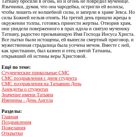
Татиану бросили в огонь, но и огонь не повредил мученице.
Язычники, думая, что она чародейка, остригли ей волосы,
чтобы лишить ее волшебной силы, и заперли в храме Зевса. Но
силы Божией нельзя отнять. На третий день пришли жрецы в
окружении толпы, готовясь принести жертвы. Отворив храм,
они увидели поверженного в прах идола и святую мученику
Татиану, радостно призывающую Имя Господа Иисуса Христа.
Все пытки были истощены, ей вынесли смертный приговор, и
мужественная страдалица была усечена мечом. Вместе с ней,
как христианин, был казнен и отец святой Татианы,
открывший ей истины веры Христовой.
Ещё по теме:
Студенческие прикольные СМС
СМС поздравления с днем студента
СМС поздравления на Татьянин День
Анекдоты о студентах
Значение имени Татьяна
Именины - День Ангела
Разделы:
Главная
Поздравления
Пожелания
Открытки