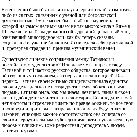
Естественно было бы посвятить университетский храм кому-
либо из святых, связанных с ученой или богословской
деятельностью.Тем не менее была выбрана мученица, о
которой на самом деле мы знаем не так много: жила в Риме в
III веке девица, была диакониссой - древний церковный чин,
означавший милосердное или, как бы теперь сказали,
социальное служение ближним. Исповедала себя христианкой
и, претерпев страдания, приняла мученический венец.
Существуют ли некие сопряжения между Татианой и
российским студенчеством? Или даже чуть шире - между
Татианой и той частью русского общества, которое называли
образованным сословием, а теперь - интеллигенцией. Во-
первых, Татиана своей жизнью свидетельствовала единство
слова и дела, далеко не всегда достигаемое образованными
людьми. Татиана была, как мы знаем, девицей, явила в своей
жизни добродетель чистоты и целомудрия. Если в душе твоей
нет чистоты и стремления жить по правде Божией, то все твои
проповеди и призывы к исправлению других будут тщетны.
Наконец, еще одно важное обстоятельство: она сочетала со
своими вероучительными убеждениями активную деятельную
любовь к ближним. Тоже редкостная добродетель у людей,
занятых науками.