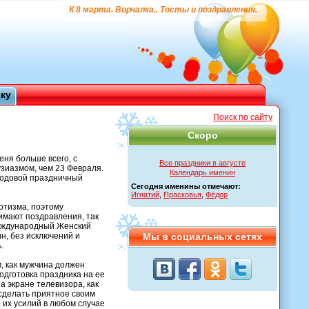
К 8 марта. Ворчалка.. Тосты и поздравления.
ику
Поиск по сайту
Скоро
еня больше всего, с
Все праздники в августе
узиазмом, чем 23 Февраля.
Календарь именин
годовой праздничный
Сегодня именины отмечают:
Игнатий
,
Прасковья
,
Фёдор
иотизма, поэтому
нимают поздравления, так
 Международный Женский
ин, без исключений и
Мы в социальных сетях
.
, как мужчина должен
одготовка праздника на ее
а экране телевизора, как
сделать приятное своим
 их усилий в любом случае