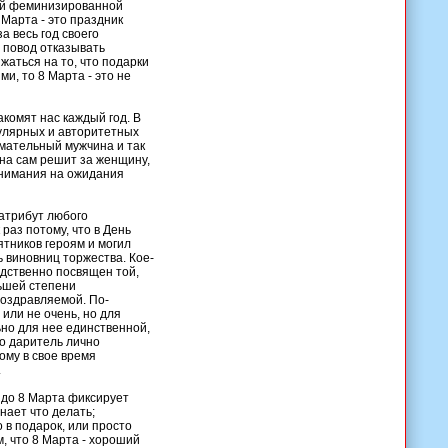
оей феминизированной
Марта - это праздник
а весь год своего
е повод отказывать
жаться на то, что подарки
и, то 8 Марта - это не
комят нас каждый год. В
пулярных и авторитетных
мательный мужчина и так
ина сам решит за женщину,
 внимания на ожидания
атрибут любого
раз потому, что в День
ятников героям и могил
ь виновниц торжества. Кое-
едственно посвящен той,
ьшей степени
поздравляемой. По-
или не очень, но для
но для нее единственной,
что даритель лично
ому в свое время
.
 до 8 Марта фиксирует
ает что делать;
 в подарок, или просто
м, что 8 Марта - хороший