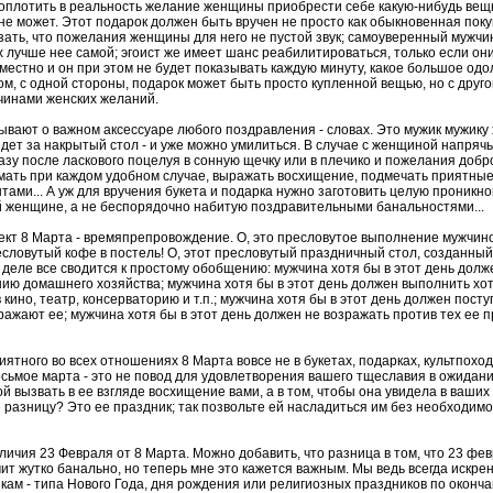
оплотить в реальность желание женщины приобрести себе какую-нибудь вещь
не может. Этот подарок должен быть вручен не просто как обыкновенная пок
ать, что пожелания женщины для него не пустой звук; самоуверенный мужчин
 лучше нее самой; эгоист же имеет шанс реабилитироваться, только если они
естно и он при этом не будет показывать каждую минуту, какое большое одо
зом, с одной стороны, подарок может быть просто купленной вещью, но с друго
чинами женских желаний.
ывают о важном аксессуаре любого поздравления - словах. Это мужик мужику 
ядет за накрытый стол - и уже можно умилиться. В случае с женщиной напряч
разу после ласкового поцелуя в сонную щечку или в плечико и пожелания добро
мать при каждом удобном случае, выражать восхищение, подмечать приятны
тами... А уж для вручения букета и подарка нужно заготовить целую проникно
 женщине, а не беспорядочно набитую поздравительными банальностями...
кт 8 Марта - времяпрепровождение. О, это пресловутое выполнение мужчи
ресловутый кофе в постель! О, этот пресловутый праздничный стол, созданный
деле все сводится к простому обобщению: мужчина хотя бы в этот день долж
ию домашнего хозяйства; мужчина хотя бы в этот день должен выполнить хот
 кино, театр, консерваторию и т.п.; мужчина хотя бы в этот день должен пост
ажают ее; мужчина хотя бы в этот день должен не возражать против тех ее 
иятного во всех отношениях 8 Марта вовсе не в букетах, подарках, культпоход
сьмое марта - это не повод для удовлетворения вашего тщеславия в ожидани
ой вызвать в ее взгляде восхищение вами, а в том, чтобы она увидела в ваших
разницу? Это ее праздник; так позвольте ей насладиться им без необходим
тличия 23 Февраля от 8 Марта. Можно добавить, что разница в том, что 23 фев
учит жутко банально, но теперь мне это кажется важным. Мы ведь всегда искр
ам - типа Нового Года, дня рождения или религиозных праздников по оконча