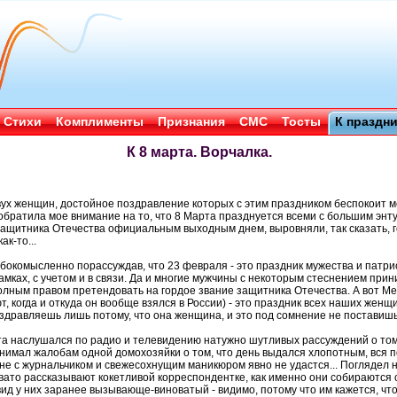
Стихи
Комплименты
Признания
СМС
Тосты
К праздн
К 8 марта. Ворчалка.
двух женщин, достойное поздравление которых с этим праздником беспокоит м
братила мое внимание на то, что 8 Марта празднуется всеми с большим энт
защитника Отечества официальным выходным днем, выровняли, так сказать, 
ак-то...
лубокомысленно порассуждав, что 23 февраля - это праздник мужества и патр
амках, с учетом и в связи. Да и многие мужчины с некоторым стеснением при
 полным правом претендовать на гордое звание защитника Отечества. А вот
т, когда и откуда он вообще взялся в России) - это праздник всех наших женщ
здравляешь лишь потому, что она женщина, и это под сомнение не поставишь
ыта наслушался по радио и телевидению натужно шутливых рассуждений о том
нимал жалобам одной домохозяйки о том, что день выдался хлопотным, вся п
не с журнальчиком и свежесохнущим маникюром явно не удастся... Поглядел н
вато рассказывают кокетливой корреспондентке, как именно они собираются 
ид у них заранее вызывающе-виноватый - видимо, потому что им кажется, что