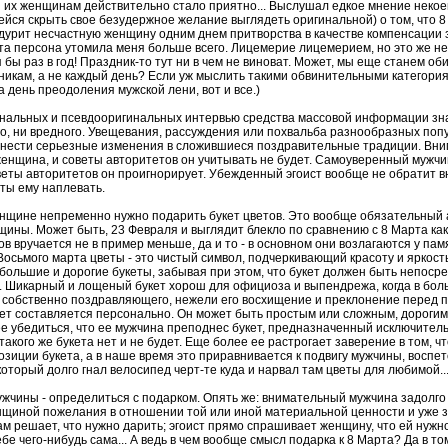
ы их женщинам действительно стало приятно... Выслушал едкое мнение нек
ся скрыть свое безудержное желание выглядеть оригинальной) о том, что 8 
дурит несчастную женщину одним днем притворства в качестве компенсации з
Эта персона утомила меня больше всего. Лицемерие лицемерием, но это же н
бы раз в год! Праздник-то тут ни в чем не виноват. Может, мы еще станем оби
никам, а не каждый день? Если уж мыслить такими обвинительными категориям
а день преодоления мужской лени, вот и все.)
анальных и псевдооригинальных интервью средства массовой информации зна
ого, ни вредного. Увещевания, рассуждения или похвальба разнообразных по
внести серьезные изменения в сложившиеся поздравительные традиции. Вни
 женщина, и советы авторитетов он учитывать не будет. Самоуверенный мужч
советы авторитетов он проигнорирует. Убежденный эгоист вообще не обратит
ты ему наплевать.
енщине непременно нужно подарить букет цветов. Это вообще обязательный 
ины. Может быть, 23 Февраля и выглядит блекло по сравнению с 8 Марта как 
в вручается не в пример меньше, да и то - в основном они возлагаются у пам
Восьмого марта цветы - это чистый символ, подчеркивающий красоту и яркост
 большие и дорогие букеты, забывая при этом, что букет должен быть непоср
. Шикарный и лощеный букет хорош для официоза и выпендрежа, когда в бол
 собственно поздравляющего, нежели его восхищение и преклонение перед 
ет составляется персонально. Он может быть простым или сложным, дорогим 
е убедиться, что ее мужчина преподнес букет, предназначенный исключитель
о такого же букета нет и не будет. Еще более ее растрогает заверение в том, 
зиции букета, а в наше время это приравнивается к подвигу мужчины, воспет
торый долго гнал велосипед черт-те куда и нарвал там цветы для любимой..
жчины - определиться с подарком. Опять же: внимательный мужчина задолго
щиной пожелания в отношении той или иной материальной ценности и уже зн
 решает, что нужно дарить; эгоист прямо спрашивает женщину, что ей нужно
себе чего-нибудь сама... А ведь в чем вообще смысл подарка к 8 Марта? Да в то