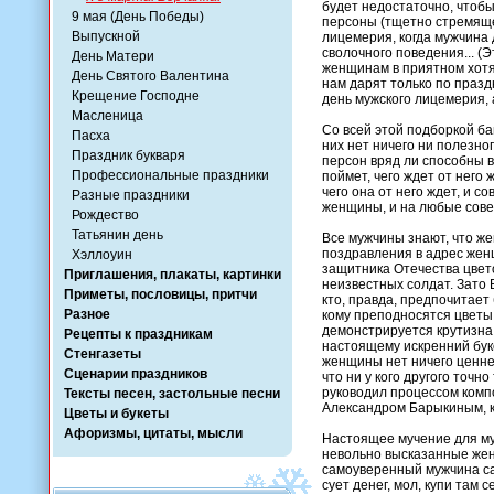
будет недостаточно, чтоб
9 мая (День Победы)
персоны (тщетно стремящей
Выпускной
лицемерия, когда мужчина 
сволочного поведения... (
День Матери
женщинам в приятном хотя 
День Святого Валентина
нам дарят только по празд
Крещение Господне
день мужского лицемерия, 
Масленица
Со всей этой подборкой б
Пасха
них нет ничего ни полезн
Праздник букваря
персон вряд ли способны 
Профессиональные праздники
поймет, чего ждет от него
чего она от него ждет, и 
Разные праздники
женщины, и на любые сове
Рождество
Татьянин день
Все мужчины знают, что ж
поздравления в адрес женщ
Хэллоуин
защитника Отечества цвето
Приглашения, плакаты, картинки
неизвестных солдат. Зато 
Приметы, пословицы, притчи
кто, правда, предпочитает
Разное
кому преподносятся цветы
демонстрируется крутизна
Рецепты к праздникам
настоящему искренний бук
Стенгазеты
женщины нет ничего ценне
Сценарии праздников
что ни у кого другого точн
руководил процессом компо
Тексты песен, застольные песни
Александром Барыкиным, ко
Цветы и букеты
Афоризмы, цитаты, мысли
Настоящее мучение для му
невольно высказанные жен
самоуверенный мужчина сам
сует денег, мол, купи там 