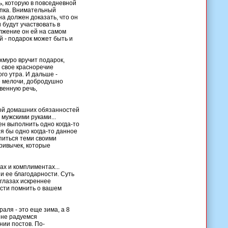
, которую в повседневной
упка. Внимательный
а должен доказать, что он
 будут участвовать в
лжение он ей на самом
й - подарок может быть и
хмуро вручит подарок,
ь свое красноречие
го утра. И дальше -
е мелочи, добродушно
венную речь,
ной домашних обязанностей
 мужскими руками...
ен выполнить одно когда-то
я бы одно когда-то данное
упиться теми своими
привычек, которые
ах и комплиментах...
и ее благодарности. Суть
 глазах искреннее
ости помнить о вашем
раля - это еще зима, а 8
енне радуемся
нии постов. По-