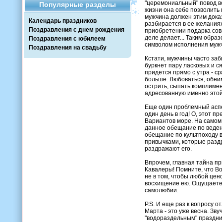
"церемониальный" повод в
Популярные разделы
жизни она себе позволить 
мужчина должен этим доказ
Календарь праздников
разбирается в ее желаниях
Поздравления с днем рождения
приобретении подарка совм
деле делает... Таким обра
Поздравления с юбилеем
символом исполнения муж
Поздравления на свадьбу
Кстати, мужчины часто заб
буркнет пару ласковых и с
придется прямо с утра - с
больше. Любоваться, обни
острить, сыпать комплимен
адресованную именно этой
Еще один проблемный аспе
один день в год! О, этот п
Вариантов море. На самом 
данное обещание по веден
обещание по культпоходу в
привычками, которые раздр
раздражают его.
Впрочем, главная тайна пр
Кавалеры! Помните, что Во
не в том, чтобы любой цен
восхищение ею. Ощущаете 
самолюбии.
P.S. И еще раз к вопросу о
Марта - это уже весна. Зв
"водораздельным" праздник