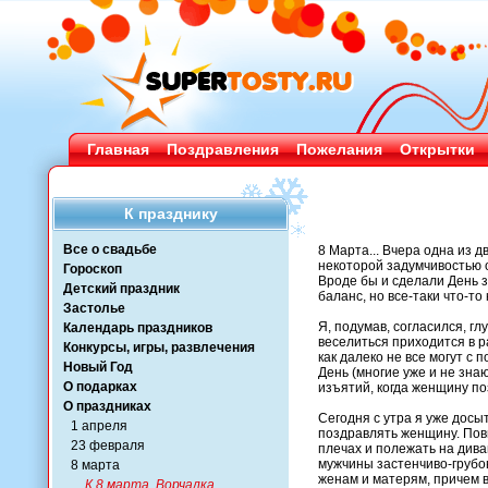
Главная
Поздравления
Пожелания
Открытки
К празднику
Все о свадьбе
8 Марта... Вчера одна из 
некоторой задумчивостью о
Гороскоп
Вроде бы и сделали День 
Детский праздник
баланс, но все-таки что-то к
Застолье
Я, подумав, согласился, г
Календарь праздников
веселиться приходится в р
Конкурсы, игры, развлечения
как далеко не все могут с
Новый Год
День (многие уже и не знаю
О подарках
изъятий, когда женщину по
О праздниках
Сегодня с утра я уже дос
1 апреля
поздравлять женщину. Пов
23 февраля
плечах и полежать на дива
мужчины застенчиво-грубо
8 марта
женам и матерям, причем в
К 8 марта. Ворчалка.