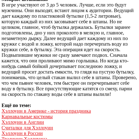
В игре участвуют от 3 до 5 человек. Лучше, если это будут
мужчины. Они выходят, встают лицом к аудитории. Ведущий
дает каждому по пластиковой бутылке (1,5-2 литровые),
которую каждый из них засовывает себе в штаны. Но не
целиком, главное, чтоб бутылка держалась. Бутылки заранее
подготовлены, дно у них проколото в мелкую и, главное,
незаметную дырку. Далее ведущий дает каждому из них по
кружке с водой и ложку, которой надо перечерпать воду из
кружки себе, в бутылку. Эта операция идет на скорость.
Подвыпившие мужики не сразу замечают подвох. Сначала
кажется, что они проливают мимо горлышка. Но когда кто-
нибудь самый бойкий дочерпывает последнюю ложку, и
ведущий просит достать емкости, то глядя на пустую бутылку,
понимаешь, что целый стакан вылил себе в штаны. Проверено,
что чем пьянее человек, тем быстрее он перечерпывает себе
воду в бутылку. Все присутствующие катятся со смеху, парни
на скорость по стакану воды себе в штаны вылили!
Ещё по теме:
Хэллоуин в Америке - история праздника
Карнавальные костюмы
Хэллоуин в Англии
Считалки для Хэллоуин
Хэллоуин в России
Традиции Хэллоуина