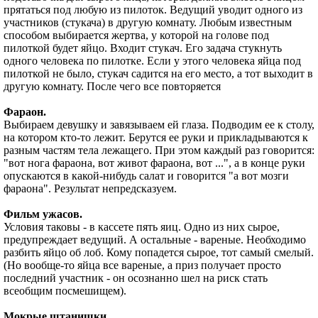
прятаться под любую из пилоток. Ведущий уводит одного из
участников (стукача) в другую комнату. Любым известным
способом выбирается жертва, у которой на голове под
пилоткой будет яйцо. Входит стукач. Его задача стукнуть
одного человека по пилотке. Если у этого человека яйца под
пилоткой не было, стукач садится на его место, а тот выходит в
другую комнату. После чего все повторяется
Фараон.
Выбираем девушку и завязываем ей глаза. Подводим ее к столу,
на котором кто-то лежит. Берутся ее руки и прикладываются к
разным частям тела лежащего. При этом каждый раз говорится:
"вот нога фараона, вот живот фараона, вот ...", а в конце руки
опускаются в какой-нибудь салат и говорится "а вот мозги
фараона". Результат непредсказуем.
Фильм ужасов.
Условия таковы - в кассете пять яиц. Одно из них сырое,
предупреждает ведущий. А остальные - вареные. Необходимо
разбить яйцо об лоб. Кому попадется сырое, тот самый смелый.
(Но вообще-то яйца все вареные, а приз получает просто
последний участник - он осознанно шел на риск стать
всеобщим посмешищем).
Мокрые штанишки.