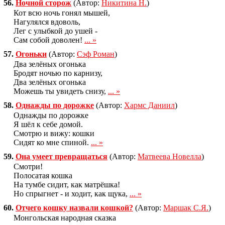
56.
Ночной сторож
(Автор:
Никитина Н.
)
Кот всю ночь гонял мышей,
Нагулялся вдоволь,
Лег с улыбкой до ушей -
Сам собой доволен!
... »
57.
Огоньки
(Автор:
Сэф Роман
)
Два зелёных огонька
Бродят ночью по карнизу,
Два зелёных огонька
Можешь ты увидеть снизу,
... »
58.
Однажды по дорожке
(Автор:
Хармс Даниил
)
Однажды по дорожке
Я шёл к себе домой.
Смотрю и вижу: кошки
Сидят ко мне спиной.
... »
59.
Она умеет превращаться
(Автор:
Матвеева Новелла
)
Смотри!
Полосатая кошка
На тумбе сидит, как матрёшка!
Но спрыгнет - и ходит, как щука,
... »
60.
Отчего кошку назвали кошкой?
(Автор:
Маршак С.Я.
)
Монгольская народная сказка