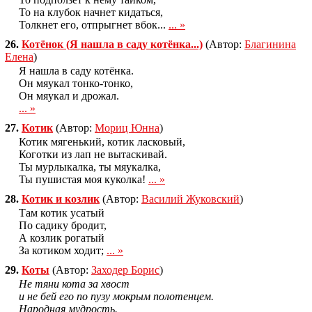
То на клубок начнет кидаться,
Толкнет его, отпрыгнет вбок...
... »
26.
Котёнок (Я нашла в саду котёнка...)
(Автор:
Благинина
Елена
)
Я нашла в саду котёнка.
Он мяукал тонко-тонко,
Он мяукал и дрожал.
... »
27.
Котик
(Автор:
Мориц Юнна
)
Котик мягенький, котик ласковый,
Коготки из лап не вытаскивай.
Ты мypлыкалка, ты мяyкалка,
Ты пyшистая моя кyколка!
... »
28.
Котик и козлик
(Автор:
Василий Жуковский
)
Там котик усатый
По садику бродит,
А козлик рогатый
За котиком ходит;
... »
29.
Коты
(Автор:
Заходер Борис
)
Hе тяни кота за хвост
и не бей его по пузу мокpым полотенцем.
Hаpодная мудpость.