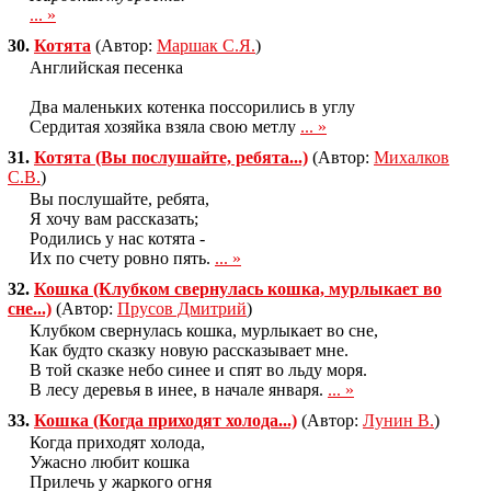
... »
30.
Котята
(Автор:
Маршак С.Я.
)
Английская песенка
Два маленьких котенка поссорились в yглy
Сердитая хозяйка взяла свою метлy
... »
31.
Котята (Вы послушайте, ребята...)
(Автор:
Михалков
С.В.
)
Вы послушайте, ребята,
Я хочу вам рассказать;
Родились у нас котята -
Их по счету ровно пять.
... »
32.
Кошка (Клубком свернулась кошка, мурлыкает во
сне...)
(Автор:
Прусов Дмитрий
)
Клубком свернулась кошка, мурлыкает во сне,
Как будто сказку новую рассказывает мне.
В той сказке небо синее и спят во льду моря.
В лесу деревья в инее, в начале января.
... »
33.
Кошка (Когда пpиходят холода...)
(Автор:
Лунин В.
)
Когда пpиходят холода,
Ужасно любит кошка
Пpилечь y жаpкого огня