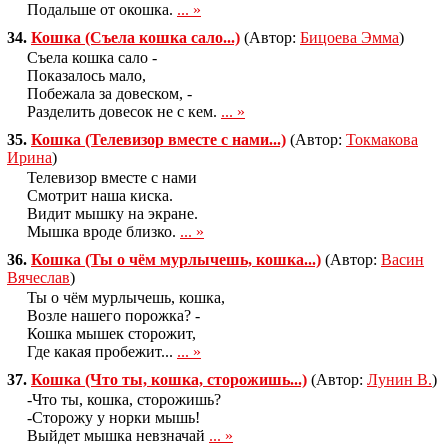
Подальше от окошка.
... »
34.
Кошка (Съела кошка сало...)
(Автор:
Бицоева Эмма
)
Съела кошка сало -
Показалось мало,
Побежала за довеском, -
Разделить довесок не с кем.
... »
35.
Кошка (Телевизор вместе с нами...)
(Автор:
Токмакова
Ирина
)
Телевизор вместе с нами
Смотрит наша киска.
Видит мышку на экране.
Мышка вроде близко.
... »
36.
Кошка (Ты о чём мурлычешь, кошка...)
(Автор:
Васин
Вячеслав
)
Ты о чём мурлычешь, кошка,
Возле нашего порожка? -
Кошка мышек сторожит,
Где какая пробежит...
... »
37.
Кошка (Что ты, кошка, сторожишь...)
(Автор:
Лунин В.
)
-Что ты, кошка, сторожишь?
-Сторожу у норки мышь!
Выйдет мышка невзначай
... »