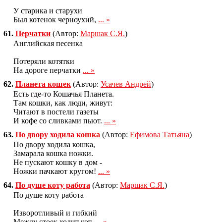
У старика и старухи
Был котенок черноухий,
... »
61.
Перчатки
(Автор:
Маршак С.Я.
)
Английская песенка
Потеряли котятки
На дороге перчатки
... »
62.
Планета кошек
(Автор:
Усачев Андрей
)
Есть где-то Кошачья Планета.
Там кошки, как люди, живут:
Читают в постели газеты
И кофе со сливками пьют.
... »
63.
По двору ходила кошка
(Автор:
Ефимова Татьяна
)
По двору ходила кошка,
Замарала кошка ножки.
Не пускают кошку в дом -
Ножки пачкают кругом!
... »
64.
По душе коту работа
(Автор:
Маршак С.Я.
)
По душе коту работа
Изворотливый и гибкий
Между стоек ходит кот.
... »