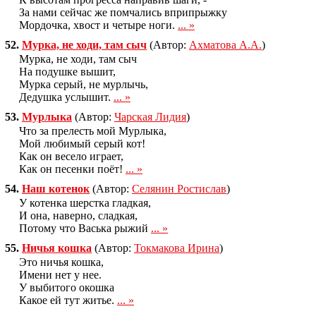
За нами сейчас же помчались вприпрыжку
Мордочка, хвост и четыре ноги.
... »
52.
Мурка, не ходи, там сыч
(Автор:
Ахматова А.А.
)
Мурка, не ходи, там сыч
На подушке вышит,
Мурка серый, не мурлычь,
Дедушка услышит.
... »
53.
Мурлыка
(Автор:
Чарская Лидия
)
Что за прелесть мой Мурлыка,
Мой любимый серый кот!
Как он весело играет,
Как он песенки поёт!
... »
54.
Наш котенок
(Автор:
Селянин Ростислав
)
У котенка шерстка гладкая,
И она, наверно, сладкая,
Потому что Васька рыжий
... »
55.
Ничья кошка
(Автор:
Токмакова Ирина
)
Это ничья кошка,
Имени нет у нее.
У выбитого окошка
Какое ей тут житье.
... »