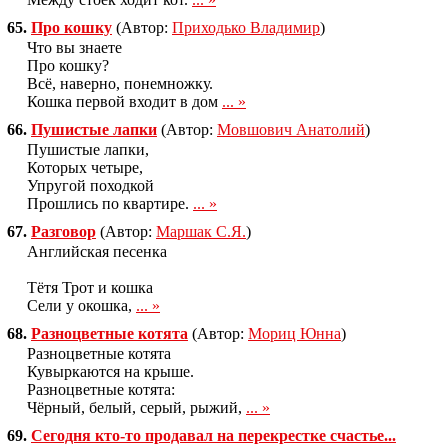
65.
Про кошку
(Автор:
Приходько Владимир
)
Что вы знаете
Про кошку?
Всё, наверно, понемножку.
Кошка первой входит в дом
... »
66.
Пушистые лапки
(Автор:
Мовшович Анатолий
)
Пушистые лапки,
Которых четыре,
Упругой походкой
Прошлись по квартире.
... »
67.
Разговор
(Автор:
Маршак С.Я.
)
Английская песенка
Тётя Трот и кошка
Сели у окошка,
... »
68.
Разноцветные котята
(Автор:
Мориц Юнна
)
Разноцветные котята
Кувыркаются на крыше.
Разноцветные котята:
Чёрный, белый, серый, рыжий,
... »
69.
Сегодня кто-то продавал на перекрестке счастье...