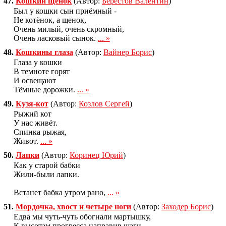
47.
Кошкин щенок
(Автор:
Берестов Валентин
)
Был у кошки сын приёмный -
Не котёнок, а щенок,
Очень милый, очень скромный,
Очень ласковый сынок.
... »
48.
Кошкины глаза
(Автор:
Вайнер Борис
)
Глаза у кошки
В темноте горят
И освещают
Тёмные дорожки.
... »
49.
Кузя-кот
(Автор:
Козлов Сергей
)
Рыжий кот
У нас живёт.
Спинка рыжая,
Живот.
... »
50.
Лапки
(Автор:
Коринец Юрий
)
Как у старой бабки
Жили-были лапки.
Встанет бабка утром рано,
... »
51.
Мордочка, хвост и четыре ноги
(Автор:
Заходер Борис
)
Едва мы чуть-чуть обогнали мартышку,
К высотам прогресса направив шаги, -