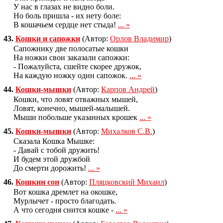
У нас в глазах не видно боли.
Но боль пришла - их нету боле:
В кошачьем сердце нет стыда!
... »
43.
Кошки и сапожки
(Автор:
Орлов Владимир
)
Сапожнику две полосатые кошки
На ножки свои заказали сапожки:
- Пожалуйста, сшейте скорее дружок,
На каждую ножку один сапожок.
... »
44.
Кошки-мышки
(Автор:
Карпов Андрей
)
Кошки, что ловят отважных мышей,
Ловят, конечно, мышей-малышей.
Мыши побольше указанных крошек
... »
45.
Кошки-мышки
(Автор:
Михалков С.В.
)
Сказала Кошка Мышке:
- Давай с тобой дружить!
И будем этой дружбой
До смерти дорожить!
... »
46.
Кошкин сон
(Автор:
Пляцковский Михаил
)
Вот кошка дремлет на окошке,
Мурлычет - просто благодать.
А что сегодня снится кошке -
... »