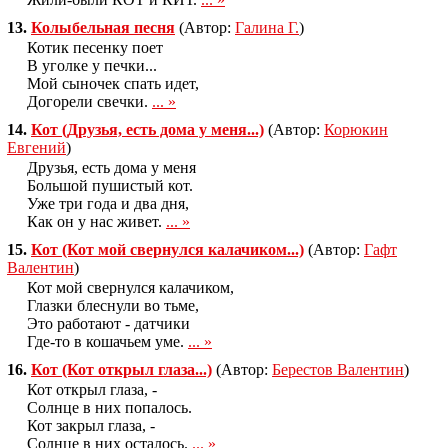
13.
Колыбельная песня
(Автор:
Галина Г.
)
Котик песенку поет
В уголке у печки...
Мой сыночек спать идет,
Догорели свечки.
... »
14.
Кот (Друзья, есть дома у меня...)
(Автор:
Корюкин
Евгений
)
Друзья, есть дома у меня
Большой пушистый кот.
Уже три года и два дня,
Как он у нас живет.
... »
15.
Кот (Кот мой свернулся калачиком...)
(Автор:
Гафт
Валентин
)
Кот мой свернулся калачиком,
Глазки блеснули во тьме,
Это работают - датчики
Где-то в кошачьем уме.
... »
16.
Кот (Кот открыл глаза...)
(Автор:
Берестов Валентин
)
Кот открыл глаза, -
Солнце в них попалось.
Кот закрыл глаза, -
Солнце в них осталось.
... »