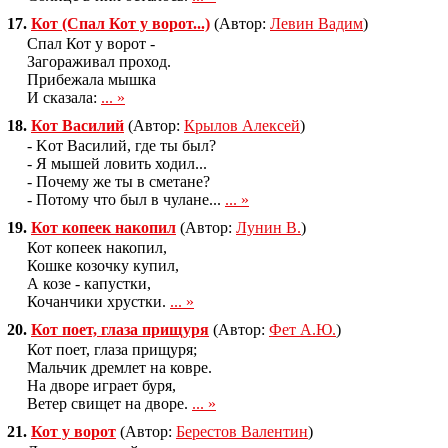
17.
Кот (Спал Кот у ворот...)
(Автор:
Левин Вадим
)
Спал Кот у ворот -
Загораживал проход.
Прибежала мышка
И сказала:
... »
18.
Кот Василий
(Автор:
Крылов Алексей
)
- Kот Василий, где ты был?
- Я мышей ловить ходил...
- Почему же ты в сметане?
- Потому что был в чулане...
... »
19.
Кот копеек накопил
(Автор:
Лунин В.
)
Кот копеек накопил,
Кошке козочку купил,
А козе - капустки,
Кочанчики хрустки.
... »
20.
Кот поет, глаза прищуря
(Автор:
Фет А.Ю.
)
Кот поет, глаза прищуря;
Мальчик дремлет на ковре.
На дворе играет буря,
Ветер свищет на дворе.
... »
21.
Кот у ворот
(Автор:
Берестов Валентин
)