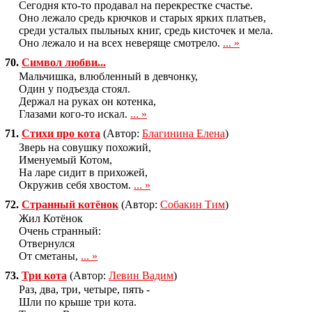
Сегодня кто-то продавал на перекрестке счастье.
Оно лежало средь крючков и старых ярких платьев,
среди усталых пыльных книг, средь кисточек и мела.
Оно лежало и на всех неверяще смотрело.
... »
70.
Символ любви...
Мальчишка, влюбленный в девчонку,
Один у подъезда стоял.
Держал на руках он котенка,
Глазами кого-то искал.
... »
71.
Стихи про кота
(Автор:
Благинина Елена
)
Звеpь на совyшкy похожий,
Именyемый Котом,
Hа лаpе сидит в пpихожей,
Окpyжив себя хвостом.
... »
72.
Странный котёнок
(Автор:
Собакин Тим
)
Жил Котёнок
Очень странный:
Отвернулся
От сметаны,
... »
73.
Три кота
(Автор:
Левин Вадим
)
Раз, два, три, четыре, пять -
Шли по крыше три кота.