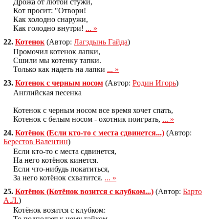
Дрожа от лютой стужи,
Кот просит: "Отвори!
Как холодно снаружи,
Как голодно внутри!
... »
22.
Котенок
(Автор:
Лагздынь Гайда
)
Промочил котенок лапки,
Сшили мы котенку тапки.
Только как надеть на лапки
... »
23.
Котенок с черным носом
(Автор:
Родин Игорь
)
Английская песенка
Котенок с черным носом все время хочет спать,
Котенок с белым носом - охотник поиграть,
... »
24.
Котёнок (Если кто-то с места сдвинется...)
(Автор:
Берестов Валентин
)
Если кто-то с места сдвинется,
На него котёнок кинется.
Если что-нибудь покатиться,
За него котёнок схватится.
... »
25.
Котёнок (Котёнок возится с клубком...)
(Автор:
Барто
А.Л.
)
Котёнок возится с клубком:
То подползет к нему тайком,