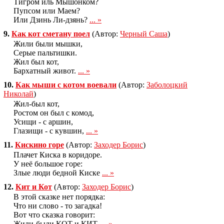
Тигром иль Мышонком?
Пупсом или Маем?
Или Дзинь Ли-дзянь?
... »
9.
Как кот сметану поел
(Автор:
Черный Саша
)
Жили были мышки,
Серые пальтишки.
Жил был кот,
Бархатный живот.
... »
10.
Как мыши с котом воевали
(Автор:
Заболоцкий
Николай
)
Жил-был кот,
Ростом он был с комод,
Усищи - с аршин,
Глазищи - с кувшин,
... »
11.
Кискино горе
(Автор:
Заходер Борис
)
Плачет Киска в коридоре.
У неё большое горе:
Злые люди бедной Киске
... »
12.
Кит и Кот
(Автор:
Заходер Борис
)
В этой сказке нет порядка:
Что ни слово - то загадка!
Вот что сказка говорит:
Жили-были КОТ и КИТ.
... »