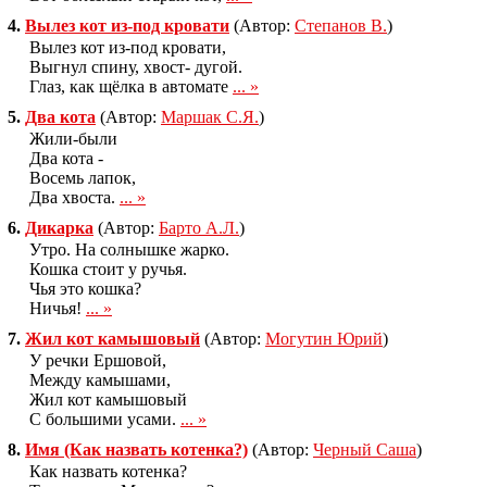
4.
Вылез кот из-под кровати
(Автор:
Степанов В.
)
Вылез кот из-под кровати,
Выгнул спину, хвост- дугой.
Глаз, как щёлка в автомате
... »
5.
Два кота
(Автор:
Маршак С.Я.
)
Жили-были
Два кота -
Восемь лапок,
Два хвоста.
... »
6.
Дикарка
(Автор:
Барто А.Л.
)
Утро. На солнышке жарко.
Кошка стоит у ручья.
Чья это кошка?
Ничья!
... »
7.
Жил кот камышовый
(Автор:
Могутин Юрий
)
У речки Ершовой,
Между камышами,
Жил кот камышовый
С большими усами.
... »
8.
Имя (Как назвать котенка?)
(Автор:
Черный Саша
)
Как назвать котенка?