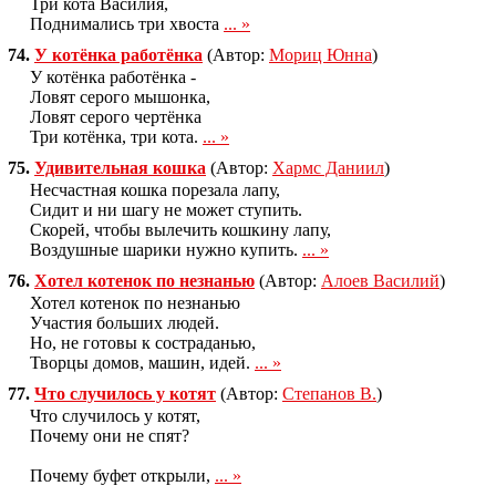
Три кота Василия,
Поднимались три хвоста
... »
74.
У котёнка работёнка
(Автор:
Мориц Юнна
)
У котёнка работёнка -
Ловят серого мышонка,
Ловят серого чертёнка
Три котёнка, три кота.
... »
75.
Удивительная кошка
(Автор:
Хармс Даниил
)
Несчастная кошка порезала лапу,
Сидит и ни шагу не может ступить.
Скорей, чтобы вылечить кошкину лапу,
Воздушные шарики нужно купить.
... »
76.
Хотел котенок по незнанью
(Автор:
Алоев Василий
)
Хотел котенок по незнанью
Участия больших людей.
Но, не готовы к состраданью,
Творцы домов, машин, идей.
... »
77.
Что случилось у котят
(Автор:
Степанов В.
)
Что случилось у котят,
Почему они не спят?
Почему буфет открыли,
... »