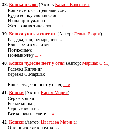
38.
Кошка и слон
(Автор:
Катаев Валентин
)
Кошке снился страшный сон,
Будто кошку слопал слон,
И она принуждена
Жить в животике слона.
... »
39.
Кошка учится считать
(Автор:
Левин Вадим
)
Раз, два, три, четыре, пять -
Кошка учится считать.
Потихоньку,
Понемножку
... »
40.
Кошка чудесно поет у огня
(Автор:
Маршак С.Я.
)
Редьярд Киплинг
перевел С.Маршак
Кошка чудесно поет у огня,
... »
41.
Кошки
(Автор:
Карем Морис
)
Сеpые кошки,
Белые кошки,
Чеpные кошки -
Все кошки на свете
... »
42.
Кошки
(Автор:
Цветаева Марина
)
Они приходят к нам, когда