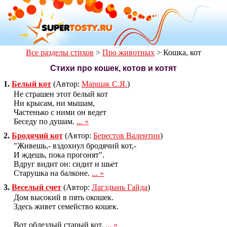
Все разделы стихов
>
Про животных
>
Кошка, кот
Стихи про кошек, котов и котят
1.
Белый кот
(Автор:
Маршак С.Я.
)
Не страшен этот белый кот
Ни крысам, ни мышам,
Частенько с ними он ведет
Беседу по душам.
... »
2.
Бродячий кот
(Автор:
Берестов Валентин
)
"Живешь,- вздохнул бродячий кот,-
И ждешь, пока прогонят".
Вдруг видит он: сидит и шьет
Старушка на балконе.
... »
3.
Веселый счет
(Автор:
Лагздынь Гайда
)
Дом высокий в пять окошек.
Здесь живет семейство кошек.
Вот облезлый старый кот,
... »