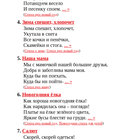
Потанцуем весело
И песенку споем.
... »
(
Стихи про новый год
)
4.
Зима спешит, хлопочет
Зима спешит, хлопочет,
Укутала в снега
Все кочки и пенёчки,
Скамейки и стога.
... »
(
Стихи о зиме
,
Стихи про новый год
)
5.
Наша мама
Мы с мамочкой нашей большие друзья,
Добра и заботлива мама моя.
Куда бы ни поехать,
Куда бы ни пойти-
... »
(
Стихи про маму
)
6.
Новогодняя ёлка
Как хороша новогодняя ёлка!
Как нарядилась она – погляди!
Платье на ёлке зелёного цвета,
Яркие бусы блестят на груди.
... »
(
Стихи про новый год
,
Новогодние стихи для детей
)
7.
Салют
Скорей, скорей одеться!