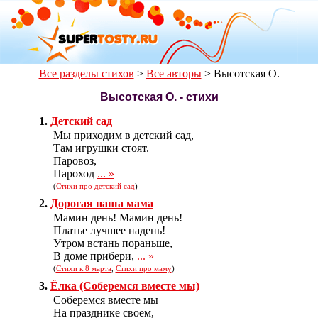
Все разделы стихов
>
Все авторы
>
Высотская О.
Высотская О. - стихи
1.
Детский сад
Мы приходим в детский сад,
Там игрушки стоят.
Паровоз,
Пароход
... »
(
Стихи про детский сад
)
2.
Дорогая наша мама
Мамин день! Мамин день!
Платье лучшее надень!
Утром встань пораньше,
В доме прибери,
... »
(
Стихи к 8 марта
,
Стихи про маму
)
3.
Ёлка (Соберемся вместе мы)
Соберемся вместе мы
На празднике своем,