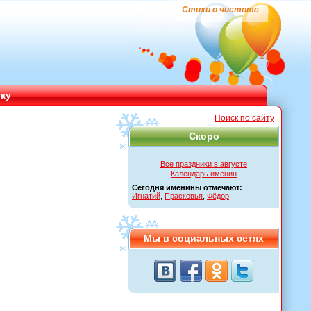
Стихи о чистоте
ику
Поиск по сайту
Скоро
Все праздники в августе
Календарь именин
Сегодня именины отмечают:
Игнатий
,
Прасковья
,
Фёдор
Мы в социальных сетях