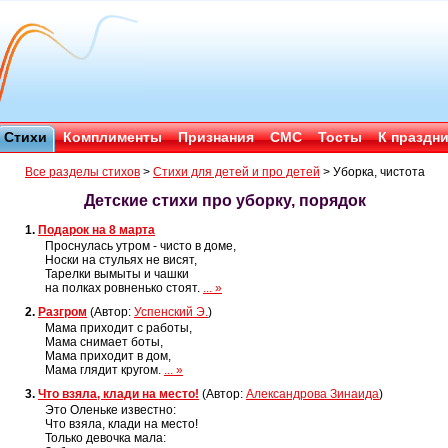
Стихи
Комплименты
Признания
СМС
Тосты
К праздн
Все разделы стихов
>
Стихи для детей и про детей
>
Уборка, чистота
Детские стихи про уборку, порядок
1.
Подарок на 8 марта
Проснулась утром - чисто в доме,
Носки на стульях не висят,
Тарелки вымыты и чашки
на полках ровненько стоят.
... »
2.
Разгром
(Автор:
Успенский Э.
)
Мама приходит с работы,
Мама снимает боты,
Мама приходит в дом,
Мама глядит кругом.
... »
3.
Что взяла, клади на место!
(Автор:
Александрова Зинаида
)
Это Оленьке известно:
Что взяла, клади на место!
Только девочка мала: