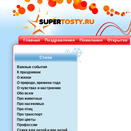
Главная
Поздравления
Пожелания
Открытки
Стихи
Важные события
К праздникам
О жизни
О природе, времена года
О чувствах и настроении
Обо всем
Про животных
Про насекомых
Про птиц
Про транспорт
Про цветы
Профессии
Стихи для детей и про детей