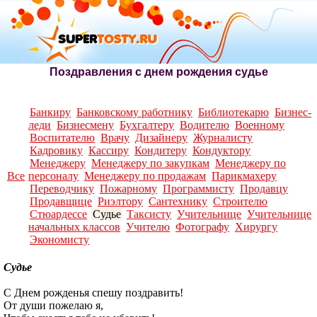
Поздравления с днем рождения судье
Банкиру
Банковскому работнику
Библиотекарю
Бизнес-
леди
Бизнесмену
Бухгалтеру
Водителю
Военному
Воспитателю
Врачу
Дизайнеру
Журналисту
Кадровику
Кассиру
Кондитеру
Кондуктору
Менеджеру
Менеджеру по закупкам
Менеджеру по
Все
персоналу
Менеджеру по продажам
Парикмахеру
Переводчику
Пожарному
Программисту
Продавцу
Продавщице
Риэлтору
Сантехнику
Строителю
Стюардессе
Судье
Таксисту
Учительнице
Учительнице
начальных классов
Учителю
Фотографу
Хирургу
Экономисту
Судье
С Днем рожденья спешу поздравить!
От души пожелаю я,