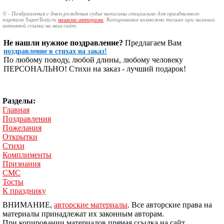
© - Поздравления с днем рождения судье написаны специально для праздничного
портала SuperTosty.ru
нашими авторами
. Копирование возможно только при наличии
активной ссылки на наш сайт.
Не нашли нужное поздравление?
Предлагаем Вам
поздравление в стихах на заказ!
По любому поводу, любой длины, любому человеку
ПЕРСОНАЛЬНО! Стихи на заказ - лучший подарок!
Разделы:
Главная
Поздравления
Пожелания
Открытки
Стихи
Комплименты
Признания
СМС
Тосты
К празднику
ВНИМАНИЕ,
авторские материалы
. Все авторские права на
материалы принадлежат их законным авторам.
При копировании материалов прямая ссылка на сайт