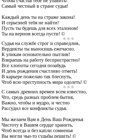
Чтобы счастья тебе не убавить!
Самый честный в стране судья!
Каждый день ты на страже закона!
И серьезней тебя не найти!
Пусть ты будешь для всех эталоном!
Ты на верном всегда пусти! ©
Судья на службе строг и справедлив,
Вердикты ты выносишь ежечасно.
К уликам основательно пытлив!
Взираешь на работу беспристрастно!
Все хлопоты сегодня позабудь
И день рождения счастливо отметь!
В карьере пожелаю так блеснуть,
Чтоб всю преступность мира одолеть! ©
С самых древних времен всем известно,
Что, средь разных проблем бытия,
Важно, чтобы и мудро, и честно
Рассудил все конфликты судья.
Мы желаем Вам в День Ваш Рожденья
Чистоту в Вашем сердце хранить,
Чтоб всегда и без капли сомненья
Вы могли чьи-то судьбы решить! ©