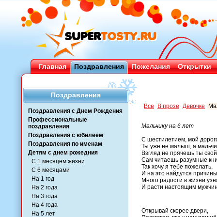
Главная
Поздравления
Пожелания
Открытки
Поздравления
Все
В прозе
Девочке
Ма
Поздравления с Днем Рождения
Профессиональные
Мальчику на 6 лет
поздравления
Поздравления с юбилеем
С шестилетием, мой дорог
Поздравления по именам
Ты уже не малыш, а мальч
Детям с днем рожедния
Взгляд не прячешь ты свой
Сам читаешь разумные кни
С 1 месяцем жизни
Так хочу я тебе пожелать,
С 6 месяцами
И на это найдутся причины
На 1 год
Много радости в жизни узн
И расти настоящим мужчи
На 2 года
На 3 года
На 4 года
Открывай скорее двери,
На 5 лет