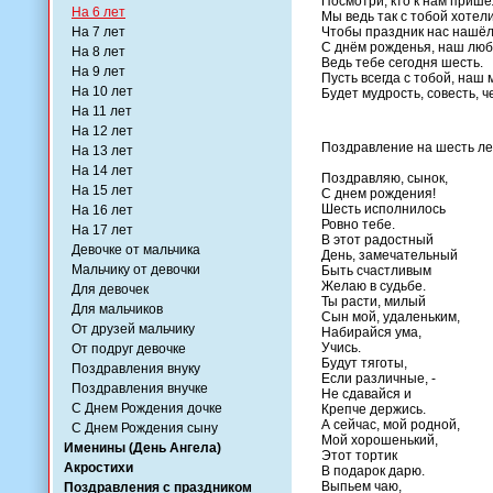
Посмотри, кто к нам пришё
На 6 лет
Мы ведь так с тобой хотели
На 7 лет
Чтобы праздник нас нашёл
С днём рожденья, наш лю
На 8 лет
Ведь тебе сегодня шесть.
На 9 лет
Пусть всегда с тобой, наш 
На 10 лет
Будет мудрость, совесть, ч
На 11 лет
На 12 лет
Поздравление на шесть ле
На 13 лет
На 14 лет
Поздравляю, сынок,
На 15 лет
С днем рождения!
Шесть исполнилось
На 16 лет
Ровно тебе.
На 17 лет
В этот радостный
Девочке от мальчика
День, замечательный
Мальчику от девочки
Быть счастливым
Желаю в судьбе.
Для девочек
Ты расти, милый
Для мальчиков
Сын мой, удаленьким,
От друзей мальчику
Набирайся ума,
Учись.
От подруг девочке
Будут тяготы,
Поздравления внуку
Если различные, -
Поздравления внучке
Не сдавайся и
С Днем Рождения дочке
Крепче держись.
А сейчас, мой родной,
С Днем Рождения сыну
Мой хорошенький,
Именины (День Ангела)
Этот тортик
Акростихи
В подарок дарю.
Выпьем чаю,
Поздравления с праздником