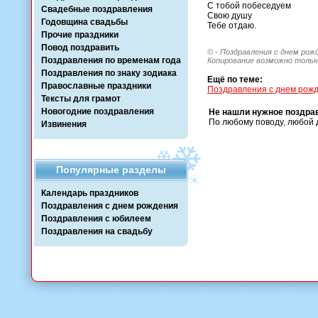
С тобой побеседуем
Свадебные поздравления
Свою душу
Годовщина свадьбы
Тебе отдаю.
Прочие праздники
Повод поздравить
© - Поздравления с днем рож
Поздравления по временам года
Копирование возможно только
Поздравления по знаку зодиака
Ещё по теме:
Православные праздники
Поздравления с днем рожд
Тексты для грамот
Новогодние поздравления
Не нашли нужное поздра
По любому поводу, любой 
Извинения
Популярные разделы
Календарь праздников
Поздравления с днем рождения
Поздравления с юбилеем
Поздравления на свадьбу