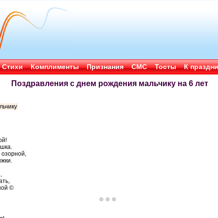
Стихи
Комплименты
Признания
СМС
Тосты
К праздн
Поздравления с днем рождения мальчику на 6 лет
льчику
ой!
ишка.
 озорной,
жки.
,
ать,
ной ©