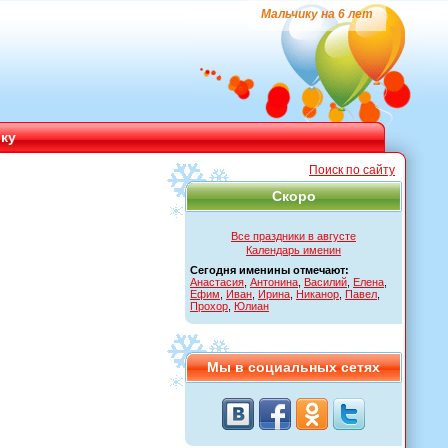
Мальчику на 6 лет
ику
Поиск по сайту
Скоро
Все праздники в августе
Календарь именин
Сегодня именины отмечают:
Анастасия
,
Антонина
,
Василий
,
Елена
,
Ефим
,
Иван
,
Ирина
,
Никанор
,
Павел
,
Прохор
,
Юлиан
Мы в социальных сетях