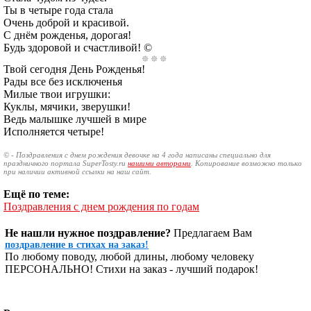
Ты в четыре года стала
Очень доброй и красивой.
С днём рожденья, дорогая!
Будь здоровой и счастливой! ©
Твой сегодня День Рожденья!
Рады все без исключенья
Милые твои игрушки:
Куклы, мячики, зверушки!
Ведь малышке лучшей в мире
Исполняется четыре!
© - Поздравления с днем рождения девочке на 4 года написаны специально для
праздничного портала SuperTosty.ru
нашими авторами
. Копирование возможно только
при наличии активной ссылки на наш сайт.
Ещё по теме:
Поздравления с днем рождения по годам
Не нашли нужное поздравление?
Предлагаем Вам
поздравление в стихах на заказ!
По любому поводу, любой длины, любому человеку
ПЕРСОНАЛЬНО! Стихи на заказ - лучший подарок!