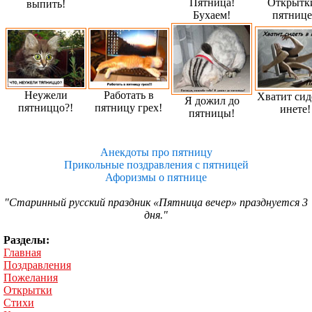
Пятница!
Открытк
выпить!
Бухаем!
пятниц
Неужели
Работать в
Хватит сид
Я дожил до
пятниццо?!
пятницу грех!
инете!
пятницы!
Анекдоты про пятницу
Прикольные поздравления с пятницей
Афоризмы о пятнице
"Старинный русский праздник «Пятница вечер» празднуется 3
дня."
Разделы:
Главная
Поздравления
Пожелания
Открытки
Стихи