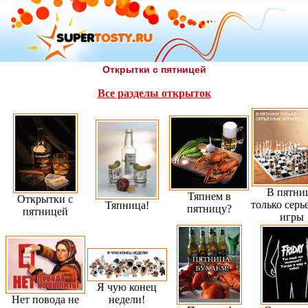
Открытки с пятницей
Все разделы открыток
В пятни
Тяпнем в
Открытки с
только серь
Тяпница!
пятницу?
пятницей
игры
Я чую конец
Нет повода не
недели!