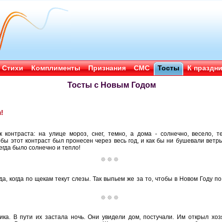
Стихи
Комплименты
Признания
СМС
Тосты
К праздн
Тосты с Новым Годом
!
 контраста: на улице мороз, снег, темно, а дома - солнечно, весело, т
бы этот контраст был пронесен через весь год, и как бы ни бушевали ветр
егда было солнечно и тепло!
да, когда по щекам текут слезы. Так выпьем же за то, чтобы в Новом Году 
а. В пути их застала ночь. Они увидели дом, постучали. Им открыл хозя