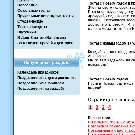
Тосты с Новым годом в пр
Новоселье
Жил на свете человек. Бы
Остальные тосты
Пошел он тогда к мудрецу з
Прикольные новогодние тосты
дремучий лес, - посовето
ищешь... Отправился чело
Студенческие
Достал его из земли... И т
Тосты-анекдоты
выпьем же за то, чтобы в Н
Шуточные
В День Святого Валентина
За медиков, врачей и докторов
Тосты с новым годом за 
Каждый из нас представл
Аристофан.
Мы живем надеждой на сча
Популярные разделы
новом году!
Календарь праздников
Поздравления с днем рождения
Тосты с Новым годом!
Поздравления с юбилеем
Пусть в Новом Году наша 
бокале!
Поздравления на свадьбу
Страницы:
< пред
1
2
3
4
Ещё по теме:
Новогодние тосты в стихах
Новогодние пожелания в с
Поздравления с наступаю
Поздравления со Старым 