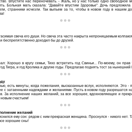
тво. Впустите нас переночевать. - Жаль, но у нас только одно свободное м
тить. Больная мать сказала: "Давайте впустим Здоровье". Дочь предложила
или, странники исчезли. Так выпьем за то, чтобы в новом году в нашем д
ва!
гасимая свеча его души. Но свеча эта часто накрыта непроницаемым колпаком.
ши беспрепятственно доходил бы до друзей.
л: Хорошо в кругу семьи, Тихо встретить год Свиньи... По-моему, он прав 
од Тигра, и год Кролика и другие годы. Предлагаю поднять тост за нынешний 
оду
ью, есть минуты, когда пожелания, высказанные вслух, исполняются. Это - 
ее с затаенными надеждами и желаниями. Пусть в новом году разрешатся 
ов. За исполнение наших желаний, за все хорошее, вдохновляющее и прекр
 новым счастьем!
сполнение желаний
снился ему сон: рядом с ним прекрасная женщина. Проснулся - никого нет. Та
все хорошие сны!