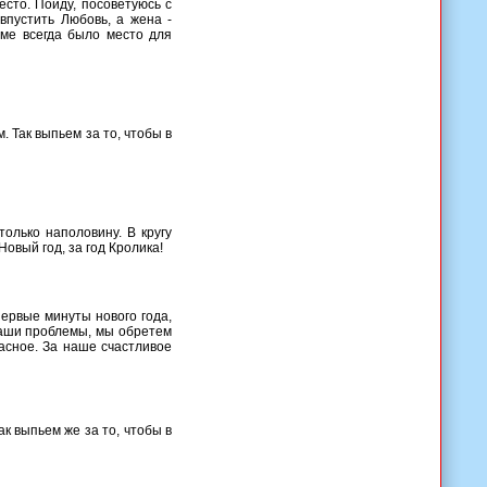
есто. Пойду, посоветуюсь с
 впустить Любовь, а жена -
оме всегда было место для
 Так выпьем за то, чтобы в
только наполовину. В кругу
Новый год, за год Кролика!
первые минуты нового года,
наши проблемы, мы обретем
асное. За наше счастливое
к выпьем же за то, чтобы в