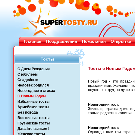
Главная
Поздравления
Пожелания
Открытки
Тосты
Тосты с Новым Годом
С Днем Рождения
С юбилеем
Свадебные
Новый год - это праздник
Человек родился
праздничный. Желаем, что
неуютно вокруг, на душе вс
Новогодние в стихах
С Новым Годом
Избранные тосты
Новогодний тост:
Армейские тосты
Жизнь прекрасна даже тог
Без повода
только радости и счастья.
Восточные тосты
Грузинские тосты
Новогодний тост:
Давайте выпьем!
Однажды шли три странник
Женские тосты