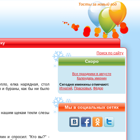
Тосты за новый год
ику
Поиск по сайту
Скоро
Все праздники в августе
Календарь именин
епло, елка нарядная, стол
Сегодня именины отмечают:
Игнатий
,
Прасковья
,
Фёдор
ы и бураны, как бы ни было
Мы в социальных сетях
по нашим щекам текли слезы
ин и спросил: "Кто вы?" -