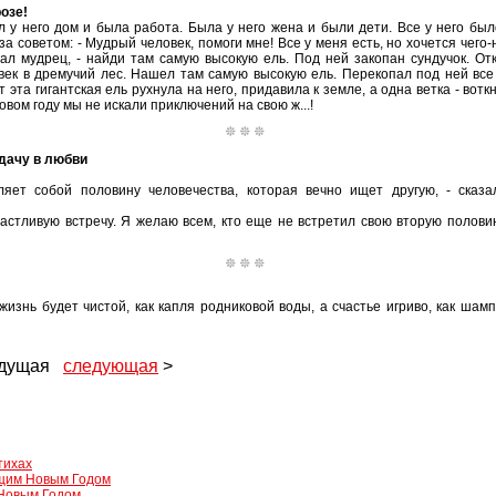
озе!
л у него дом и была работа. Была у него жена и были дети. Все у него был
а советом: - Мудрый человек, помоги мне! Все у меня есть, но хочется чего-
вал мудрец, - найди там самую высокую ель. Под ней закопан сундучок. От
век в дремучий лес. Нашел там самую высокую ель. Перекопал под ней все 
ут эта гигантская ель рухнула на него, придавила к земле, а одна ветка - вотк
овом году мы не искали приключений на свою ж...!
удачу в любви
яет собой половину человечества, которая вечно ищет другую, - сказа
стливую встречу. Я желаю всем, кто еще не встретил свою вторую половин
жизнь будет чистой, как капля родниковой воды, а счастье игриво, как шам
ыдущая
следующая
>
тихах
щим Новым Годом
Новым Годом