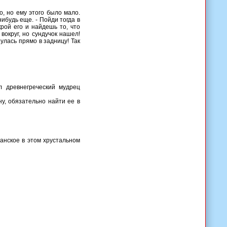
о, но ему этого было мало.
нибудь еще. - Пойди тогда в
крой его и найдешь то, что
вокруг, но сундучок нашел!
нулась прямо в задницу! Так
л древнегреческий мудрец
у, обязательно найти ее в
панское в этом хрустальном