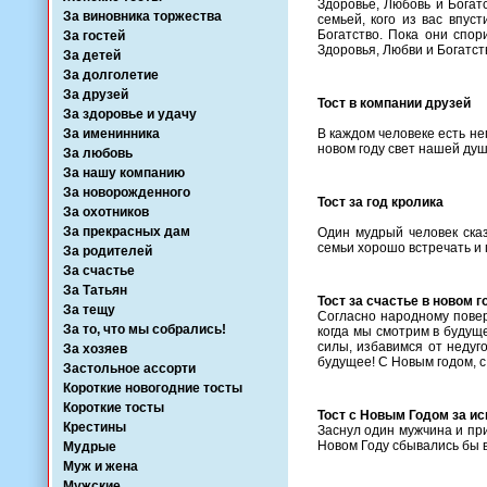
Здоровье, Любовь и Богатс
За виновника торжества
семьей, кого из вас впус
Богатство. Пока они спор
За гостей
Здоровья, Любви и Богатст
За детей
За долголетие
За друзей
Тост в компании друзей
За здоровье и удачу
За именинника
В каждом человеке есть не
новом году свет нашей ду
За любовь
За нашу компанию
За новорожденного
Тост за год кролика
За охотников
За прекрасных дам
Один мудрый человек сказа
семьи хорошо встречать и г
За родителей
За счастье
За Татьян
Тост за счастье в новом г
За тещу
Согласно народному повер
За то, что мы собрались!
когда мы смотрим в будущ
силы, избавимся от недуг
За хозяев
будущее! С Новым годом, с
Застольное ассорти
Короткие новогодние тосты
Короткие тосты
Тост с Новым Годом за и
Крестины
Заснул один мужчина и при
Новом Году сбывались бы 
Мудрые
Муж и жена
Мужские