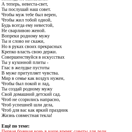
А теперь, невеста-свет,
Ты послушай наш совет.
Чтобы муж тебе был верен,
Чтобы жил тобой одной,
Будь всегда ему невестой,
Не сварливою женой.
Вопреки родному мужу
Ты и слово не скажи,
Но в руках своих прекрасных
Крепко власть свою держи.
Совершенствуйся в искусствах
Ты у кухонной плиты -
Глас в желудке пустоты
В муже притупляет чувства.
Мир в семье как воздух нужен,
Чтобы был покой и лад,
Ты создай родному мужу
Свой домашний детский сад.
Чтоб не ссорились напрасно,
Чтоб успешней шли дела,
Чтоб для вас как яркий праздник
Жизнь совместная текла!
Ещё по теме:
Первая брачная ночь в наше время: советы для леди