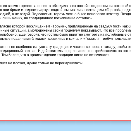
что во время торжества невеста обходила всех гостей с подносом, на которы
ен они брали с подноса чарку с водкой, выпивали и восклицали «Горько!», под
одкой, а не водой. Подсластить горечь можно было поцеловав невесту. Позд
н лишь жених, но традиционное восклицание осталось.
огласно которой восклицанием «Горько», приглашенные на свадьбу гости как 
йные ситуации, а молодожены своим поцелуем показывают, что все проблемы
олюбовно. Еще говорят, что гостям было приятно смотреть на полюбовные 
льные поданными блюдами, кривились и кричали «Горько!», требуя подсласти
ожены не особенно жалуют эту традицию и частенько просят тамаду, чтобы о
традиционный возглас. И действительно, целование «по требованию» на поте
 Тем более, что о происхождении традиции никто не вспоминает.
иция не плохая, нужно только не перебарщивать!