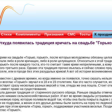
Стихи
Комплименты
Признания
СМС
Тосты
К праздн
ткуда появилась традиция кричать на свадьбе "Горько
рики на свадьбе «Горько, горько!», после которых молодожены обязаны целов
пали либо в роли кричащих, либо в роли целующихся. Относиться к этой трад
рько!» после каждого тоста, кто-то считает такие крики неприличными, а ком
ого-третьего раза. Однако эта традиция прочно въелась и сейчас сложно пр
 селе, или в городе без этих разудалых криков! А вот об истории возникновен
вестен с древних времен, но когда именно он появился, точно сказать нельзя.
 возглас «Горько!» звучал и в 18 и в 19 столетиях. Как это часто случается, 
ществует сразу несколько разных версий о том, откуда же она пошла. Стоит от
и имеет право на существование.
шла данная традиция от старинного русского обряда. Раньше свадьбы отмеча
ыло никаких сельскохозяйственных работ. И вот во время свадьбы устраивали 
нежную горку, которую поливали водой так, чтобы она была покрыта льдом с
и ее подружки, а жених и его друзья должны были залезть на горку по ледяно
ие при этом кричали «Горка, горка!», поддерживая участников веселья. Позд
лас «Горько!».