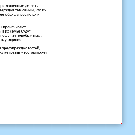
й приглашенные должны
тверждая тем самым, что их
нее обряд упростился и
бы проигрывают
 в их семье будут
отношения новобрачных и
ть угощение.
н предупреждал гостей,
ху нетрезвым гостям может