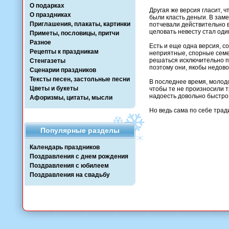
О подарках
Другая же версия гласит, 
О праздниках
были класть деньги. В зам
Приглашения, плакаты, картинки
потчевали действительно в
целовать невесту стал оди
Приметы, пословицы, притчи
Разное
Есть и еще одна версия, с
Рецепты к праздникам
неприятные, спорные семе
решаться исключительно п
Стенгазеты
поэтому они, якобы недово
Сценарии праздников
Тексты песен, застольные песни
В последнее время, молод
Цветы и букеты
чтобы те не произносили 
надоесть довольно быстро.
Афоризмы, цитаты, мысли
Но ведь сама по себе трад
Популярные разделы
Календарь праздников
Поздравления с днем рождения
Поздравления с юбилеем
Поздравления на свадьбу