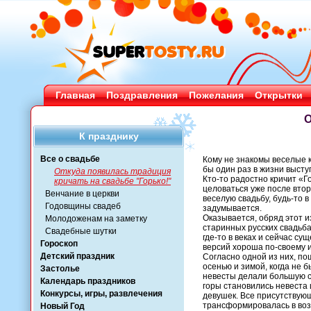
Главная
Поздравления
Пожелания
Открытки
О
К празднику
Все о свадьбе
Кому не знакомы веселые к
бы один раз в жизни высту
Откуда появилась традиция
Кто-то радостно кричит «Го
кричать на свадьбе "Горько!"
целоваться уже после втор
Венчание в церкви
веселую свадьбу, будь-то в
Годовщины свадеб
задумывается.
Оказывается, обряд этот из
Молодоженам на заметку
старинных русских свадьбах
Свадебные шутки
где-то в веках и сейчас су
Гороскоп
версий хороша по-своему 
Детский праздник
Согласно одной из них, по
осенью и зимой, когда не б
Застолье
невесты делали большую с
Календарь праздников
горы становились невеста 
Конкурсы, игры, развлечения
девушек. Все присутствующ
трансформировалась в возг
Новый Год