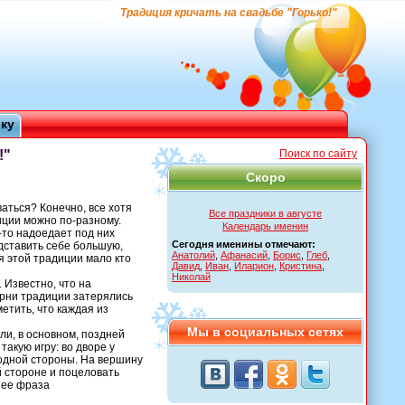
Традиция кричать на свадьбе "Горько!"
ику
!"
Поиск по сайту
Скоро
аться? Конечно, все хотя
Все праздники в августе
иции можно по-разному.
Календарь именин
у-то надоедает под них
Сегодня именины отмечают:
едставить себе большую,
Анатолий
,
Афанасий
,
Борис
,
Глеб
,
ия этой традиции мало кто
Давид
,
Иван
,
Иларион
,
Кристина
,
Николай
 Известно, что на
корни традиции затерялись
метить, что каждая из
Мы в социальных сетях
ли, в основном, поздней
такую игру: во дворе у
 одной стороны. На вершину
й стороне и поцеловать
нее фраза