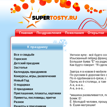
Главная
Поздравления
Пожелания
Открытки
К празднику
Все о свадьбе
Уютное купе - всё будто со
Изысканный гибрид французс
Гороскоп
Большая буква "Ё" на ради
Детский праздник
Как будто говорит: "Я сдела
Застолье
Завтра я в новом ё-мобиле

Календарь праздников
По русским ё-дорогам без с
Конкурсы, игры, развлечения
По ё-лдобинам в ё-грязи, с
Новый Год
Прочь из ё-столицы, а там -
О подарках
А-а, а-а-а...

А-а, а-а-а...

О праздниках
Приглашения, плакаты, картинки
*машина разваливается, п
Приметы, пословицы, притчи
Бомж: Е!

Ё: Молодой человек, прошу 
Разное
Б: Ёшки-матрешки!

Рецепты к праздникам