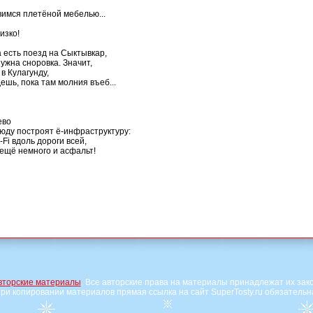
вимся плетёной мебелью...

изко!

 есть поезд на Сыктывкар,

ужна сноровка. Значит,

 Кулагунду,

шь, пока там молния въеб...

во

юду построят ё-инфраструктуру:

Fi вдоль дороги всей,

 ещё немного и асфальт!

вторские материалы
. Все авторские права на материалы принадлежат их зак
ри копировании материалов прямая ссылка на сайт SuperTosty.ru обязательн