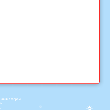
онным авторам.
а.