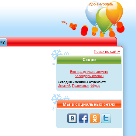
про ё-мобиль
ику
Поиск по сайту
Скоро
Все праздники в августе
Календарь именин
Сегодня именины отмечают:
Игнатий
,
Прасковья
,
Фёдор
Мы в социальных сетях