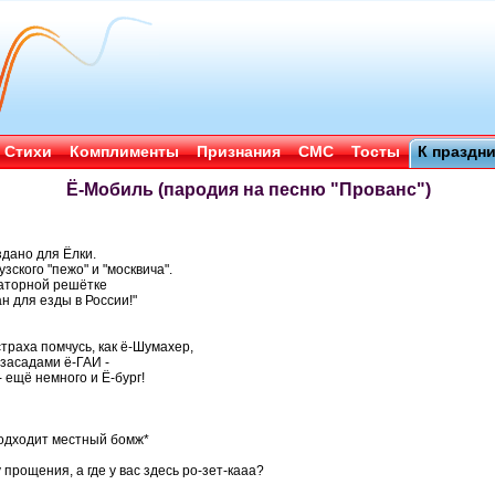
Стихи
Комплименты
Признания
СМС
Тосты
К праздн
Ё-Мобиль (пародия на песню "Прованс")
здано для Ёлки.

кого "пежо" и "москвича".

аторной решётке

н для езды в России!"

траха помчусь, как ё-Шумахер,

 засадами ё-ГАИ -

 ещё немного и Ё-бург!

одходит местный бомж*

прощения, а где у вас здесь ро-зет-кааа?
