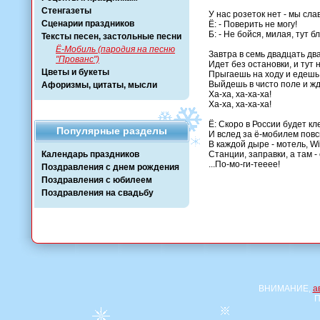
Стенгазеты
У нас розеток нет - мы сла
Сценарии праздников
Ё: - Поверить не могу!

Б: - Не бойся, милая, тут бл
Тексты песен, застольные песни
Ё-Мобиль (пародия на песню
Завтра в семь двадцать два
"Прованс")
Идет без остановки, и тут н
Цветы и букеты
Прыгаешь на ходу и едешь в
Выйдешь в чисто поле и жде
Афоризмы, цитаты, мысли
Ха-ха, ха-ха-ха!

Ха-ха, ха-ха-ха!

Ё: Скоро в России будет кле
Популярные разделы
И вслед за ё-мобилем повс
В каждой дыре - мотель, Wi-
Календарь праздников
Станции, заправки, а там -
...По-мо-ги-тееее!

Поздравления с днем рождения
Поздравления с юбилеем
Поздравления на свадьбу
ВНИМАНИЕ,
а
П