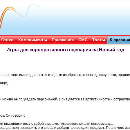
Стихи
Комплименты
Признания
СМС
Тосты
К праздн
Игры для корпоративного сценария на Новый год
 после чего им предлагается в сценке изобразить хоровод вокруг елки, орган
нице;
ы можно было угадать персонажей. Приз дается за артистичность и остроуми
оз. Он говорит:
й праздник и везу с собой в мешке: плюшевого мишку, погремушку...
са должен повторить его слова и добавить еще один предмет. После чего э