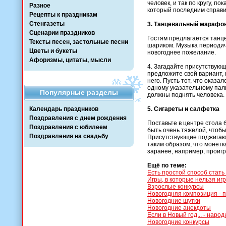
человек, и так по кругу, 
Разное
который последним справи
Рецепты к праздникам
Стенгазеты
3. Танцевальный марафо
Сценарии праздников
Гостям предлагается танц
Тексты песен, застольные песни
шариком. Музыка периодиче
Цветы и букеты
новогоднее пожелание.
Афоризмы, цитаты, мысли
4. Загадайте присутствующ
предложите свой вариант, 
него. Пусть тот, что оказа
одному указательному паль
Популярные разделы
должны поднять человека.
Календарь праздников
5. Сигареты и салфетка
Поздравления с днем рождения
Поставьте в центре стола 
Поздравления с юбилеем
быть очень тяжелой, чтобы 
Поздравления на свадьбу
Присутствующие поджигают 
таким образом, что монетк
заранее, например, проиг
Ещё по теме:
Есть простой способ стать
Игры, в которые нельзя иг
Взрослые конкурсы
Новогодняя композиция - п
Новогодние шутки
Новогодние анекдоты
Если в Новый год... - нар
Новогодние конкурсы