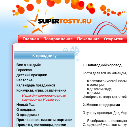
Главная
Поздравления
Пожелания
Открытки
К празднику
Все о свадьбе
1. Новогодний хоровод
Гороскоп
Гости делятся на команды,
Детский праздник
Застолье
— в психиатрической боль
— в милиции;
Календарь праздников
— в детском саду;
Конкурсы, игры, развлечения
— в армии.
Игры для корпоративного
Изобразить надо так, чтоб
сценария на Новый год
Новый Год
2. Мешок с подарками
О подарках
Эту игру проводит Дед Мор
О праздниках
Приглашения, плакаты, картинки
— Я собрался на новогодни
Следующий участник конкур
Приметы, пословицы, притчи