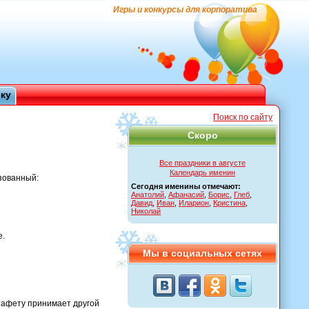
Игры и конкурсы для корпоратива
ику
Поиск по сайту
Скоро
Все праздники в августе
Календарь именин
изованный:
Сегодня именины отмечают:
Анатолий
,
Афанасий
,
Борис
,
Глеб
,
Давид
,
Иван
,
Иларион
,
Кристина
,
Николай
е.
Мы в социальных сетях
стафету принимает другой