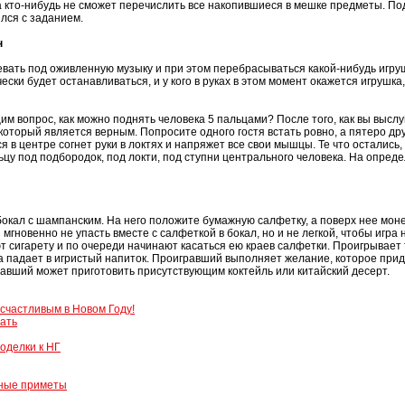
пока кто-нибудь не сможет перечислить все накопившиеся в мешке предметы. По
лся с заданием.
н
евать под оживленную музыку и при этом перебрасываться какой-нибудь игр
ски будет останавливаться, и у кого в руках в этом момент окажется игрушка
им вопрос, как можно поднять человека 5 пальцами? После того, как вы высл
который является верным. Попросите одного гостя встать ровно, а пятеро др
лся в центре согнет руки в локтях и напряжет все свои мышцы. Те что остались
цу под подбородок, под локти, под ступни центрального человека. На опреде
бокал с шампанским. На него положите бумажную салфетку, а поверх нее мон
мгновенно не упасть вместе с салфеткой в бокал, но и не легкой, чтобы игра 
сигарету и по очереди начинают касаться ею краев салфетки. Проигрывает т
а падает в игристый напиток. Проигравший выполняет желание, которое при
равший может приготовить присутствующим коктейль или китайский десерт.
 счастливым в Новом Году!
рать
оделки к НГ
одные приметы