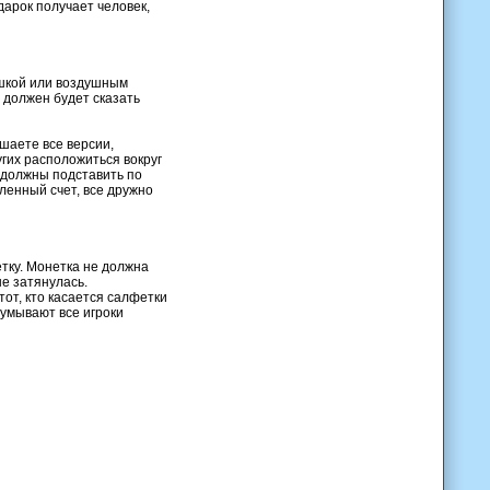
дарок получает человек,
ушкой или воздушным
, должен будет сказать
ушаете все версии,
угих расположиться вокруг
, должны подставить по
ленный счет, все дружно
етку. Монетка не должна
не затянулась.
от, кто касается салфетки
думывают все игроки