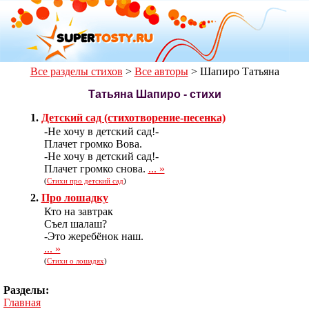
Все разделы стихов
>
Все авторы
>
Шапиро Татьяна
Татьяна Шапиро - стихи
1.
Детский сад (стихотворение-песенка)
-Не хочу в детский сад!-
Плачет громко Вова.
-Не хочу в детский сад!-
Плачет громко снова.
... »
(
Стихи про детский сад
)
2.
Про лошадку
Кто на завтрак
Съел шалаш?
-Это жеребёнок наш.
... »
(
Стихи о лошадях
)
Разделы:
Главная